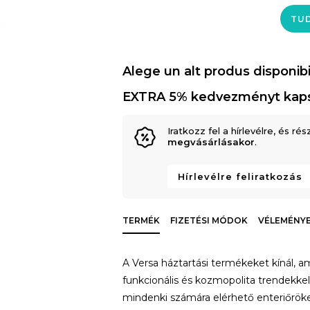
TUD
Alege un alt produs disponibi
EXTRA 5% kedvezményt kap
Iratkozz fel a hírlevélre, és rés
megvásárlásakor
.
Hírlevélre feliratkozás
TERMÉK
FIZETÉSI MÓDOK
VÉLEMÉNYE
A Versa háztartási termékeket kínál, a
funkcionális és kozmopolita trendekke
mindenki számára elérhető enteriőrök