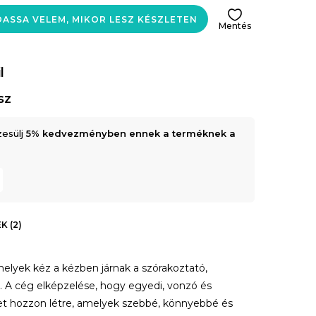
ASSA VELEM, MIKOR LESZ KÉSZLETEN
Mentés
l
sz
zesülj
5% kedvezményben ennek a terméknek a
K (2)
melyek kéz a kézben járnak a szórakoztató,
l. A cég elképzelése, hogy egyedi, vonzó és
et hozzon létre, amelyek szebbé, könnyebbé és