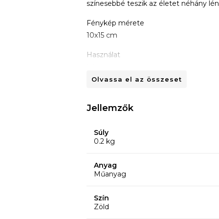
színesebbé teszik az életet néhány lé
Fénykép mérete
10x15 cm
Használat
1 fénykép
Olvassa el az összeset
Jellemzők
Súly
0.2 kg
Anyag
Műanyag
Szín
Zöld