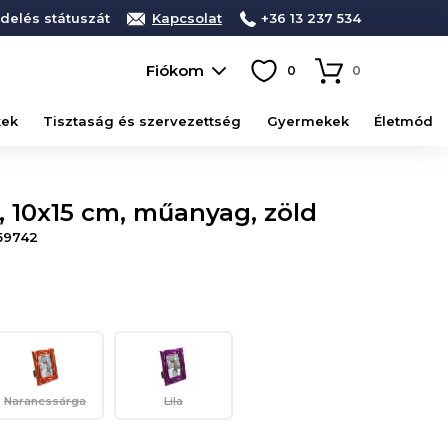
delés státuszát
Kapcsolat
+36 13 237 534
Fiókom
0
0
kek
Tisztaság és szervezettség
Gyermekek
Életmód
, 10x15 cm, műanyag, zöld
59742
Narancssárga
Lila