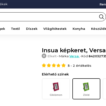
mékek
Ren
gek
Textil
Díszek
Világítótestek
Konyha
Készülé
Insua képkeret, Versa
Elkelt
• Márka
Versa
• Kód
84203273
5
-
2
értékelés
Elérhető színek
Ciklámen
Zöld