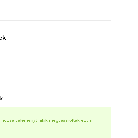
ok
k
k hozzá véleményt, akik megvásárolták ezt a