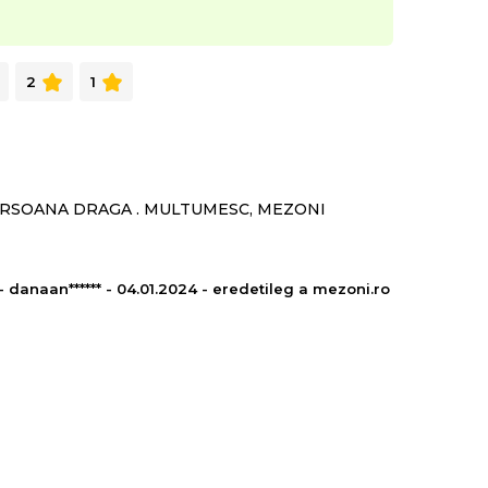
2
1
PERSOANA DRAGA . MULTUMESC, MEZONI
- danaan****** - 04.01.2024 - eredetileg a mezoni.ro