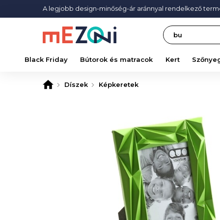
A legjobb design-minőség-ár aránnyal rendelkező ter
Search
Black Friday
Bútorok és matracok
Kert
Szőnye
Díszek
Képkeretek