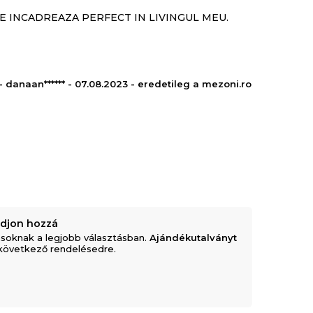
E INCADREAZA PERFECT IN LIVINGUL MEU.
- danaan****** - 07.08.2023 - eredetileg a mezoni.ro
adjon hozzá
soknak a legjobb választásban.
Ajándékutalványt
következő rendelésedre.