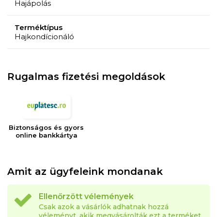
Hajápolás
szerint. Használható nedves vagy száraz hajon. Öblítés
nem szükséges.
Terméktípus
Hajkondícionáló
KÖVETELÉSEK
Felhasználhatósági idő: 12 hónap
Rugalmas fizetési megoldások
Biztonságos és gyors
online bankkártya
Amit az ügyfeleink mondanak
Ellenőrzött vélemények
Csak azok a vásárlók adhatnak hozzá
véleményt, akik megvásárolták ezt a terméket.