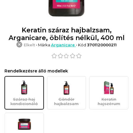
Keratin száraz hajbalzsam,
Arganicare, öblítés nélkül, 400 ml
Elkelt
• Márka
Arganicare
• Kód
3701120000211
Rendelkezésre álló modellek
Száraz haj
Göndör
Keratin
kondicionáló
hajbalzsam
hajszérum