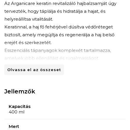
Az Arganicare keratin revitalizáló hajbalzsamját úgy
tervezték, hogy táplálja és hidratálja a hajat, és
helyreállítsa vitalitását.
Keratinnal, a haj fő fehérjével dúsítva védőréteget
biztosít, amely megújítja és regenerálja a haj belső
erejét és szerkezetét.
Esszenciális tápanyagok komplexét tartalmazza,
amelyek jobb ellenállást és rugalmasságot
biztosítanak, és megvédik a hajat az ismételt festés
Olvassa el az összeset
okozta károsodásoktól.
Minden hajtípusra alkalmas, intenzív tápláló ápolást
biztosít a festett hajnak.
Jellemzők
Főbb összetevők: keratin, argánolaj, jojobaolaj, B5
provitamin és E-vitamin.
Kapacitás
400 ml
Használata: Öntsön bőséges mennyiséget a
tenyerébe, masszírozza enyhén, és formázza tetszés
Mert