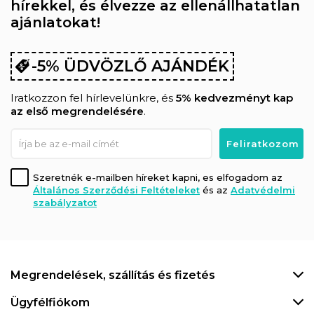
hírekkel, és élvezze az ellenállhatatlan
ajánlatokat!
-5% ÜDVÖZLŐ AJÁNDÉK
Iratkozzon fel hírlevelünkre, és
5% kedvezményt kap
az első megrendelésére
.
Szeretnék e-mailben híreket kapni, es elfogadom az
Általános Szerződési Feltételeket
és az
Adatvédelmi
szabályzatot
Megrendelések, szállítás és fizetés
Ügyfélfiókom