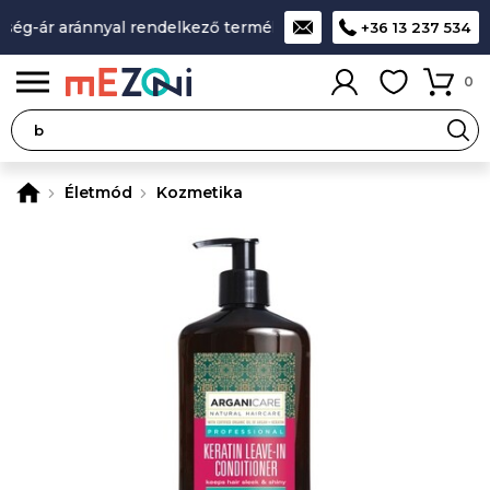
ár aránnyal rendelkező termékek
A legjobb design-minőség-
+36 13 237 534
0
Életmód
Kozmetika