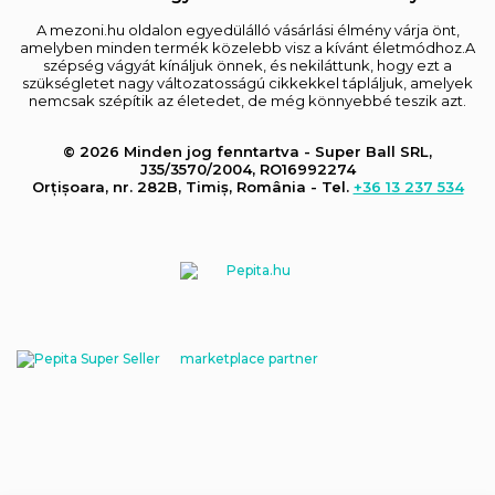
A mezoni.hu oldalon egyedülálló vásárlási élmény várja önt,
amelyben minden termék közelebb visz a kívánt életmódhoz.A
szépség vágyát kínáljuk önnek, és nekiláttunk, hogy ezt a
szükségletet nagy változatosságú cikkekkel tápláljuk, amelyek
nemcsak szépítik az életedet, de még könnyebbé teszik azt.
© 2026 Minden jog fenntartva - Super Ball SRL,
J35/3570/2004, RO16992274
Orțișoara, nr. 282B, Timiș, România - Tel.
+36 13 237 534
marketplace partner