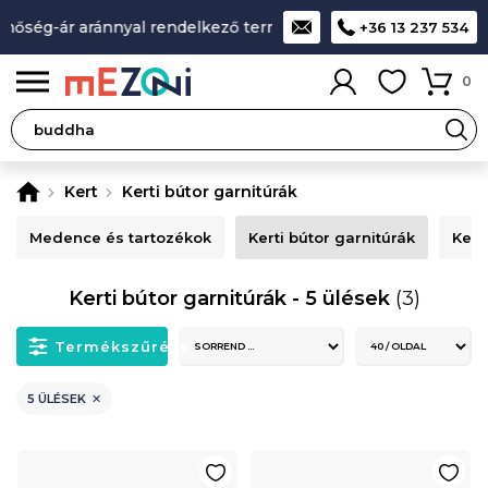
ség-ár aránnyal rendelkező termékek
A legjobb design-minő
+36 13 237 534
0
Kert
Kerti bútor garnitúrák
Medence és tartozékok
Kerti bútor garnitúrák
Kert
Kerti bútor garnitúrák - 5 ülések
(3)
Termékszűrése
5 ÜLÉSEK