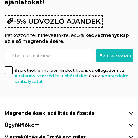
ajánlatokat!
-5% ÜDVÖZLŐ AJÁNDÉK
Iratkozzon fel hírlevelünkre, és
5% kedvezményt kap
az első megrendelésére
.
Szeretnék e-mailben híreket kapni, es elfogadom az
Általános Szerződési Feltételeket
és az
Adatvédelmi
szabályzatot
Megrendelések, szállítás és fizetés
Ügyfélfiókom
Visszaküldés és ügyfélszolgálat