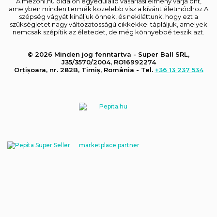
A mezoni.hu oldalon egyedülálló vásárlási élmény várja önt,
amelyben minden termék közelebb visz a kívánt életmódhoz.A
szépség vágyát kínáljuk önnek, és nekiláttunk, hogy ezt a
szükségletet nagy változatosságú cikkekkel tápláljuk, amelyek
nemcsak szépítik az életedet, de még könnyebbé teszik azt.
© 2026 Minden jog fenntartva - Super Ball SRL,
J35/3570/2004, RO16992274
Orțișoara, nr. 282B, Timiș, România - Tel.
+36 13 237 534
marketplace partner