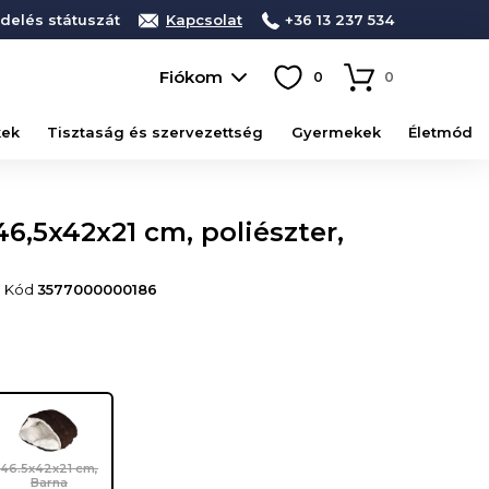
delés státuszát
Kapcsolat
+36 13 237 534
Fiókom
0
0
kek
Tisztaság és szervezettség
Gyermekek
Életmód
6,5x42x21 cm, poliészter,
• Kód
3577000000186
46.5x42x21 cm,
Barna