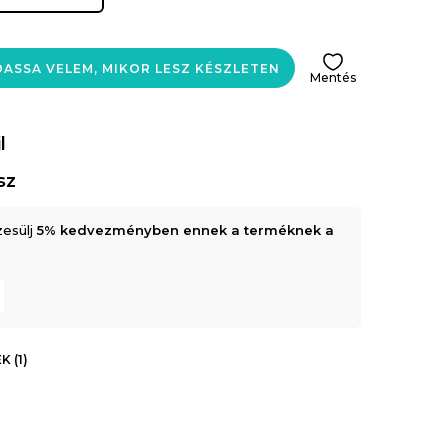
ASSA VELEM, MIKOR LESZ KÉSZLETEN
Mentés
l
sz
zesülj
5% kedvezményben ennek a terméknek a
 (1)