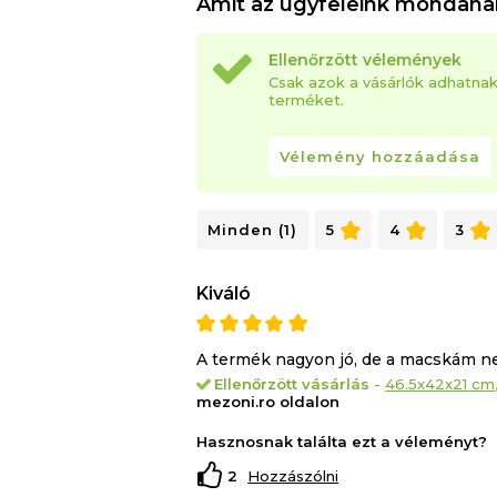
Amit az ügyfeleink mondana
Ellenőrzött vélemények
Csak azok a vásárlók adhatna
terméket.
Vélemény hozzáadása
Minden (1)
5
4
3
Kiváló
A termék nagyon jó, de a macskám ne
Ellenőrzött vásárlás
-
46.5x42x21 cm
mezoni.ro oldalon
Hasznosnak találta ezt a véleményt?
2
Hozzászólni