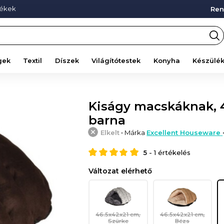
mékek
Ren
gek
Textil
Díszek
Világítótestek
Konyha
Készülé
Kiságy macskáknak, 4
barna
Elkelt
• Márka
Excellent Houseware
5
-
1
értékelés
Változat elérhető
46.5x42x21 cm,
46.5x42x21 cm,
Szürke
Bézs