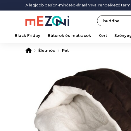
A legjobb design-minőség-ár aránnyal rendelkező ter
Search
Black Friday
Bútorok és matracok
Kert
Szőnye
Életmód
Pet