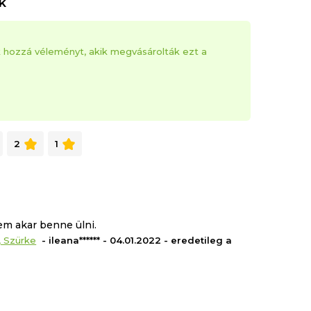
k
k hozzá véleményt, akik megvásárolták ezt a
2
1
m akar benne ülni.
, Szürke
- ileana****** - 04.01.2022 - eredetileg a