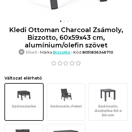
Kledi Ottoman Charcoal Zsámoly,
Bizzotto, 60x59x43 cm,
alumínium/olefin szövet
Elkelt
• Márka
Bizzotto
• Kód
8051836346710
Változat elérhető
Szénszürke
Szénszín, Fotel
Szénszín,
Asztalka 50 x
50 cm