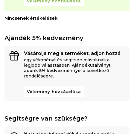
Vélemény hozzáadása
Nincsenek értékelések.
Ajándék 5% kedvezmény
Vásárolja meg a terméket, adjon hozzá
egy véleményt és segítsen másoknak a
legjobb választásban.
Ajándékutalványt
adunk 5% kedvezménnyel
a következő
rendelésedre.
Vélemény hozzáadása
Segítségre van szüksége?
Ha további információkat szeretne erről a