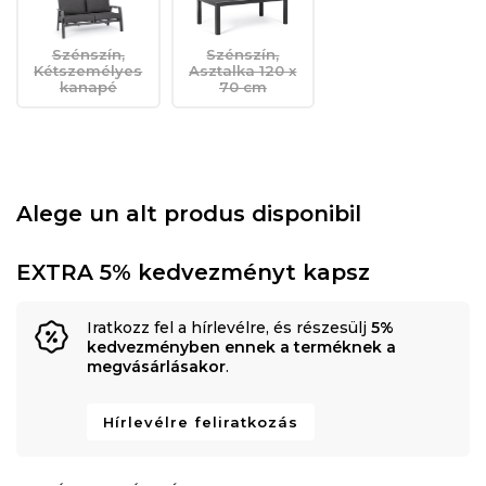
Szénszín,
Szénszín,
Kétszemélyes
Asztalka 120 x
kanapé
70 cm
Alege un alt produs disponibil
EXTRA 5% kedvezményt kapsz
Iratkozz fel a hírlevélre, és részesülj
5%
kedvezményben ennek a terméknek a
megvásárlásakor
.
Hírlevélre feliratkozás