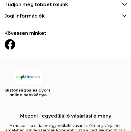
Tudjon meg többet rólunk
Jogi információk
Kövessen minket
Biztonságos és gyors
online bankkártya
Mezoni - egyedülálló vásárlási élmény
A mezoni.hu oldalon egyedülálló vásárlási élmény várja önt,
amelyben minden termék közelebb visz a kívánt életmódhoz.A