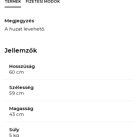
TERMÉK
FIZETÉSI MÓDOK
Megjegyzés
A huzat levehető.
Jellemzők
Hosszúság
60 cm
Szélesség
59 cm
Magasság
43 cm
Súly
5 kg