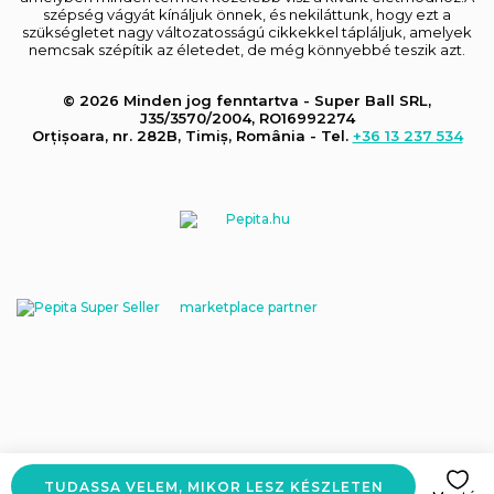
szépség vágyát kínáljuk önnek, és nekiláttunk, hogy ezt a
szükségletet nagy változatosságú cikkekkel tápláljuk, amelyek
nemcsak szépítik az életedet, de még könnyebbé teszik azt.
© 2026 Minden jog fenntartva - Super Ball SRL,
J35/3570/2004, RO16992274
Orțișoara, nr. 282B, Timiș, România - Tel.
+36 13 237 534
marketplace partner
TUDASSA VELEM, MIKOR LESZ KÉSZLETEN