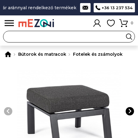
ár aránnyal rendelkező termékek
A legjobb design-minőség-á
+36 13 237 534
0
Bútorok és matracok
Fotelek és zsámolyok