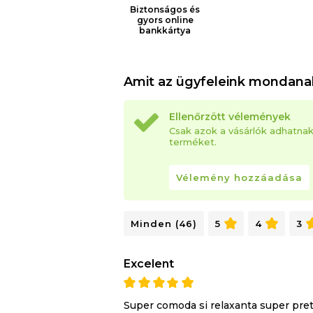
Biztonságos és
Hipoallergén anyagok
gyors online
bankkártya
Alkalmas minden alvási pozícióhoz: hát,
Matracszerkezet:
Green Form rugalmas poliuretán hab
Amit az ügyfeleink mondana
100% mikroszálas huzat szilikon pehel
polipropilén
Ellenőrzött vélemények
Matrac magassága: 20 cm (+/-1 cm)
Csak azok a vásárlók adhatna
terméket.
A matrac feltekert és vákumozott. Kérj
kicsomagolási utasításokat.
Vélemény hozzáadása
A tekercsbe csomagolt termékek esetéb
ki/csomagolja ki.
Minden (46)
5
4
3
Excelent
Super comoda si relaxanta super pre