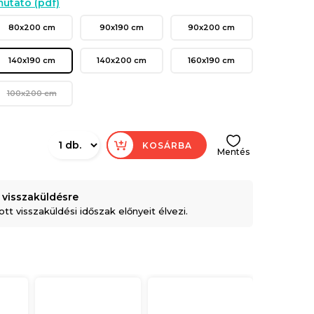
utató (pdf)
80x200 cm
90x190 cm
90x200 cm
140x190 cm
140x200 cm
160x190 cm
100x200 cm
KOSÁRBA
Mentés
 visszaküldésre
t visszaküldési időszak előnyeit élvezi.