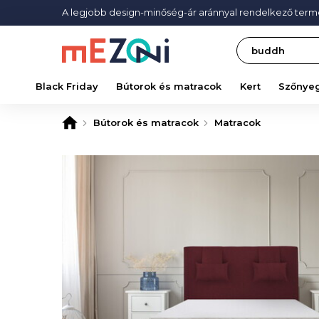
A legjobb design-minőség-ár aránnyal rendelkező ter
Search
Black Friday
Bútorok és matracok
Kert
Szőnye
Bútorok és matracok
Matracok