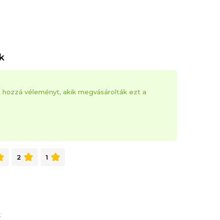
 oldal és has
k
ybetétekkel
k hozzá véleményt, akik megvásárolták ezt a
ük, figyelmesen olvassa el a kezelési és
en javasoljuk, hogy vásárlás után azonnal nyissa
2
1
t