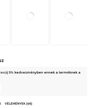
sz
zesülj
5% kedvezményben ennek a terméknek a
K
VÉLEMÉNYEK (46)