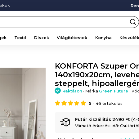
mékek
Ren
gek
Textil
Díszek
Világítótestek
Konyha
Készülé
KONFORTA Szuper Ort
140x190x20cm, levehe
steppelt, hipoallerg
Raktáron
• Márka
Green Future
• Kó
5
-
46
értékelés
Futár kiszállítás 2490 Ft (4
Várható érkezési idő: Csütörtök