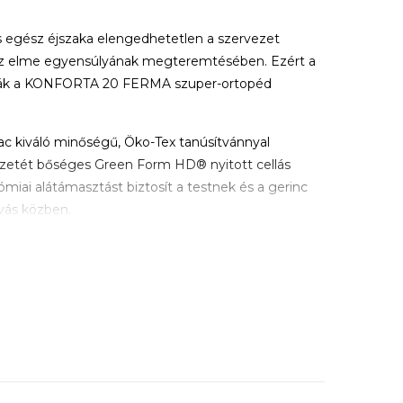
s egész éjszaka elengedhetetlen a szervezet
 az elme egyensúlyának megteremtésében. Ezért a
ták a KONFORTA 20 FERMA szuper-ortopéd
 kiváló minőségű, Öko-Tex tanúsítvánnyal
ezetét bőséges Green Form HD® nyitott cellás
miai alátámasztást biztosít a testnek és a gerinc
lvás közben.
oallergén matrachuzat steppelt, levegőztetett
eggel van steppelve, amely a nyomáspontok
dekében komfortréteget képez. A borító cipzáras és
atornákkal profilozott, így a szellőztetett
 testhőmérsékletet alvás közben. A hab mindkét