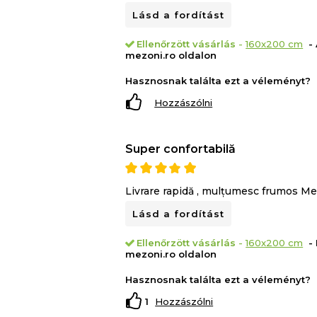
Lásd a fordítást
Ellenőrzött vásárlás
-
160x200 cm
- 
mezoni.ro oldalon
Hasznosnak találta ezt a véleményt?
Hozzászólni
Super confortabilă
Livrare rapidă , mulțumesc frumos Me
Lásd a fordítást
Ellenőrzött vásárlás
-
160x200 cm
- 
mezoni.ro oldalon
Hasznosnak találta ezt a véleményt?
1
Hozzászólni