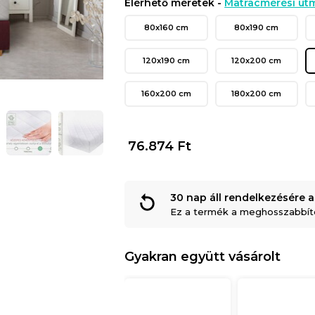
Elérhető méretek -
Matracmérési útm
80x160 cm
80x190 cm
120x190 cm
120x200 cm
160x200 cm
180x200 cm
76.874
Ft
30 nap áll rendelkezésére a
Ez a termék a meghosszabbítot
Gyakran együtt vásárolt