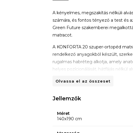
A kényelmes, megszakítás nélküli alvá
számára, és fontos tényező a test és
Green Future szakemberei megalkot
matracot.
A KONFORTA 20 szuper-ortopéd matrac
rendelkező anyagokból készült, szerk
rugalmas habréteg alkotja, amely anató
helyes pozícionálását, hátfájás nélkül a
Olvassa el az összeset
A puha és finom szövetből készült hip
szerkezetű szilikonszálakból álló rét
Jellemzők
csökkentése és az izmok ellazítása ér
mosható.
Méret
140x190 cm
A matrac szerkezete az alvófelületen cs
szálszerkezettel együtt szabályozza a