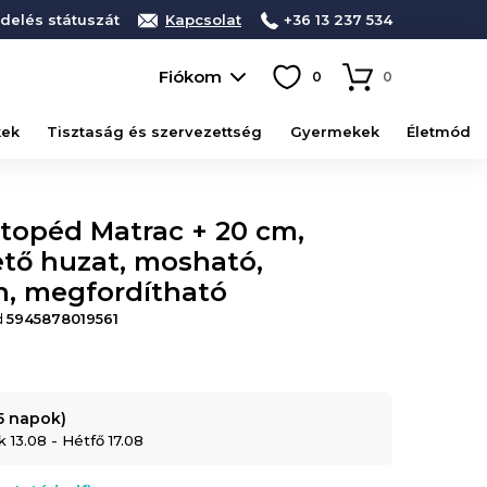
delés státuszát
Kapcsolat
+36 13 237 534
Fiókom
0
0
kek
Tisztaság és szervezettség
Gyermekek
Életmód
opéd Matrac + 20 cm,
tő huzat, mosható,
én, megfordítható
d
5945878019561
-5 napok)
 13.08 - Hétfő 17.08