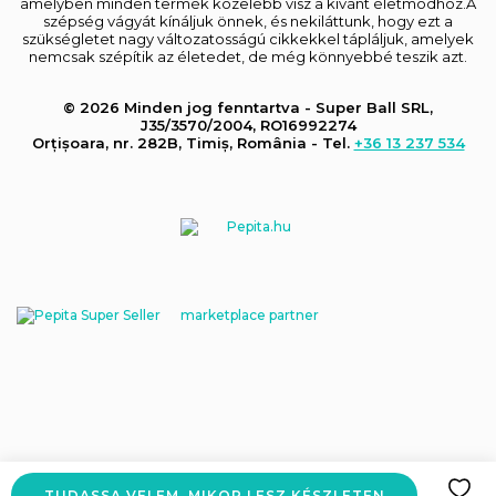
amelyben minden termék közelebb visz a kívánt életmódhoz.A
szépség vágyát kínáljuk önnek, és nekiláttunk, hogy ezt a
szükségletet nagy változatosságú cikkekkel tápláljuk, amelyek
nemcsak szépítik az életedet, de még könnyebbé teszik azt.
© 2026 Minden jog fenntartva - Super Ball SRL,
J35/3570/2004, RO16992274
Orțișoara, nr. 282B, Timiș, România - Tel.
+36 13 237 534
marketplace partner
TUDASSA VELEM, MIKOR LESZ KÉSZLETEN