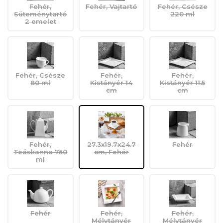
Fehér,
Fehér, Vajtartó
Fehér, Csésze
Süteménytartó
220 ml
2 emelet
Fehér, Csésze
Fehér,
Fehér,
80 ml
Kistányér 14
Kistányér 11.5
cm
cm
Fehér,
27.3x19.7x24.7
Fehér
Teáskanna 750
cm, Fehér
ml
Fehér
Fehér,
Fehér,
Mélytányér
Mélytányér