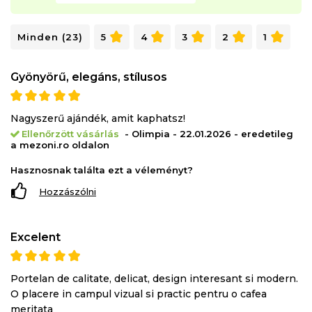
Minden (23)
5
4
3
2
1
Gyönyörű, elegáns, stílusos
Nagyszerű ajándék, amit kaphatsz!
Ellenőrzött vásárlás
- Olimpia - 22.01.2026 - eredetileg
a mezoni.ro oldalon
Hasznosnak találta ezt a véleményt?
Hozzászólni
Excelent
Portelan de calitate, delicat, design interesant si modern.
O placere in campul vizual si practic pentru o cafea
meritata