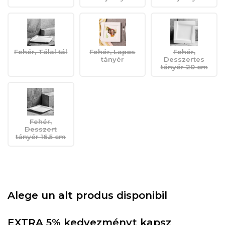
Fehér, Tálal tál
Fehér, Lapos
Fehér,
tányér
Desszertes
tányér 20 cm
Fehér,
Desszert
tányér 16.5 cm
Alege un alt produs disponibil
EXTRA 5% kedvezményt kapsz