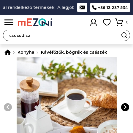
al rendelkező termékek
A legjobb design-minőség-ár aránny
+36 13 237 534
0
Konyha
Kávéfőzők, bögrék és csészék