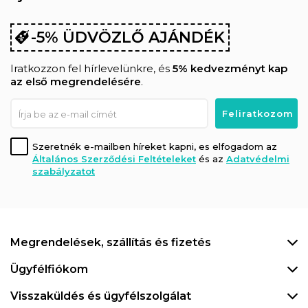
-5% ÜDVÖZLŐ AJÁNDÉK
Iratkozzon fel hírlevelünkre, és
5% kedvezményt kap
az első megrendelésére
.
Szeretnék e-mailben híreket kapni, es elfogadom az
Általános Szerződési Feltételeket
és az
Adatvédelmi
szabályzatot
Megrendelések, szállítás és fizetés
Ügyfélfiókom
Visszaküldés és ügyfélszolgálat