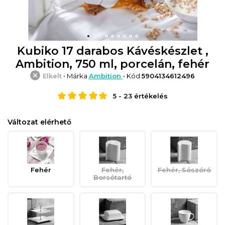
Kubiko 17 darabos Kávéskészlet ,
Ambition, 750 ml, porcelán, fehér
Elkelt
• Márka
Ambition
• Kód
5904134612496
5
-
23
értékelés
Változat elérhető
Fehér
Fehér,
Fehér, Sószóró
Borsótartó