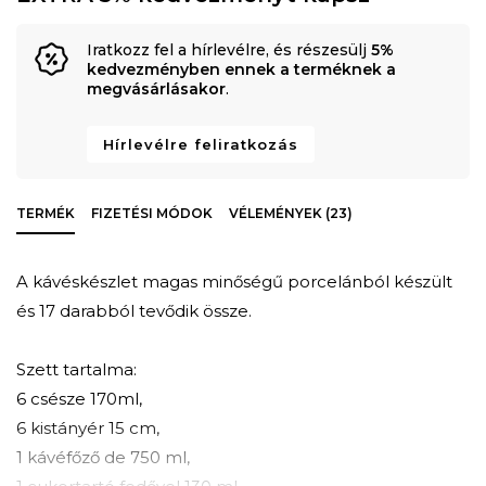
Iratkozz fel a hírlevélre, és részesülj
5%
kedvezményben ennek a terméknek a
megvásárlásakor
.
Hírlevélre feliratkozás
TERMÉK
FIZETÉSI MÓDOK
VÉLEMÉNYEK (23)
A kávéskészlet magas minőségű porcelánból készült
és 17 darabból tevődik össze.
Szett tartalma:
6 csésze 170ml,
6 kistányér 15 cm,
1 kávéfőző de 750 ml,