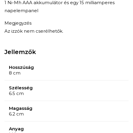
1 Ni-Mh AAA akkumulátor és egy 15 milliamperes
napelempanel
Megjegyzés
Az izzók nem cserélhetők.
Jellemzők
Hosszúság
8 cm
Szélesség
6.5 cm
Magasság
6.2 cm
Anyag