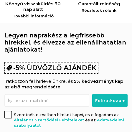
Könnyű visszaküldés 30
Garantált minőség
nap alatt
Részletek rólunk
További információ
Legyen naprakész a legfrissebb
hírekkel, és élvezze az ellenállhatatlan
ajánlatokat!
-5% ÜDVÖZLŐ AJÁNDÉK
Iratkozzon fel hírlevelünkre, és
5% kedvezményt kap
az első megrendelésére
.
Szeretnék e-mailben híreket kapni, es elfogadom az
Általános Szerződési Feltételeket
és az
Adatvédelmi
szabályzatot