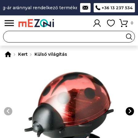
-ár aránnyal rendelkező termékek
A legjobb design-minőség
+36 13 237 534
0
Kert
Külső világítás