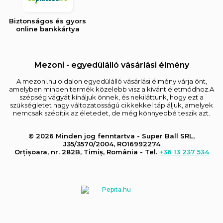
Biztonságos és gyors
online bankkártya
Mezoni - egyedülálló vásárlási élmény
A mezoni.hu oldalon egyedülálló vásárlási élmény várja önt,
amelyben minden termék közelebb visz a kívánt életmódhoz.A
szépség vágyát kínáljuk önnek, és nekiláttunk, hogy ezt a
szükségletet nagy változatosságú cikkekkel tápláljuk, amelyek
nemcsak szépítik az életedet, de még könnyebbé teszik azt.
© 2026 Minden jog fenntartva - Super Ball SRL,
J35/3570/2004, RO16992274
Orțișoara, nr. 282B, Timiș, România - Tel.
+36 13 237 534