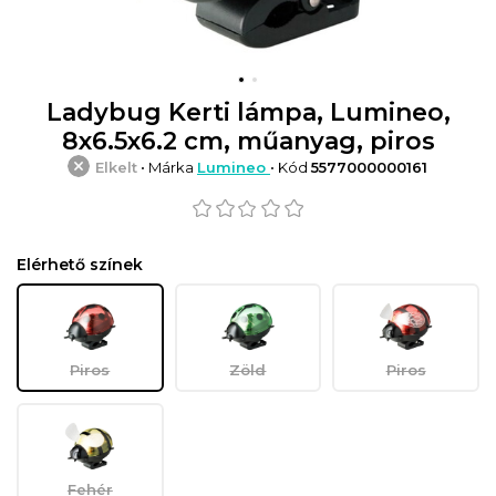
Ladybug Kerti lámpa, Lumineo,
8x6.5x6.2 cm, műanyag, piros
Elkelt
• Márka
Lumineo
• Kód
5577000000161
Elérhető színek
Piros
Zöld
Piros
Fehér