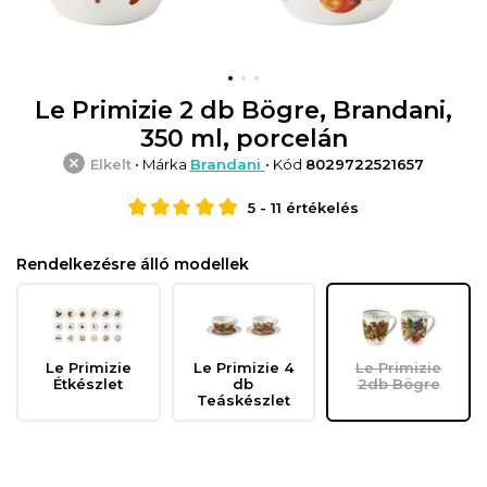
Le Primizie 2 db Bögre, Brandani,
350 ml, porcelán
Elkelt
• Márka
Brandani
• Kód
8029722521657
5
-
11
értékelés
Rendelkezésre álló modellek
Le Primizie
Le Primizie 4
Le Primizie
Étkészlet
db
2db Bögre
Teáskészlet