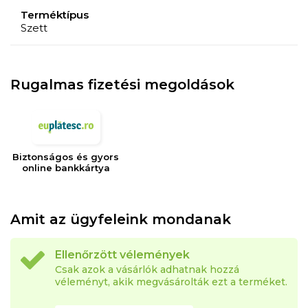
Mikrohullámú sütővel kompatibilis.
Terméktípus
Szett
Szett
2 bögre, Ø9x10 cm-es méret és 350 ml űrtartalom
Rugalmas fizetési megoldások
Biztonságos és gyors
online bankkártya
Amit az ügyfeleink mondanak
Ellenőrzött vélemények
Csak azok a vásárlók adhatnak hozzá
véleményt, akik megvásárolták ezt a terméket.