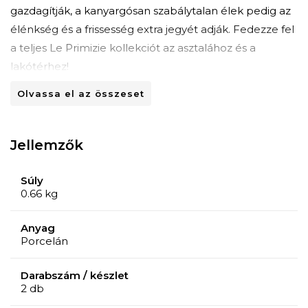
gazdagítják, a kanyargósan szabálytalan élek pedig az
élénkség és a frissesség extra jegyét adják. Fedezze fel
a teljes Le Primizie kollekciót az asztalához és a
lakótérhez!
Olvassa el az összeset
A Brandani cég, amely az egyedi tervezésű, egyedi
darabjairól ismert, mindig is lépést tartott a piaci
trendekkel, ötvözve a jó ízlést a hagyományos
Jellemzők
elemekkel, így olyan lakberendezési tárgyak sorozatát
hozva létre, amelyek eleganciájukkal és
Súly
kifinomultságukkal tűnnek ki.
0.66 kg
Az olasz stílus, amely a teljes termékkínálatban
megmutatkozik, a Toszkánához való erős kötődésből
Anyag
Porcelán
ered, és az egész világon nagyra értékelik.
Megjegyzés
Darabszám / készlet
2 db
Mosogatógépben mosható.