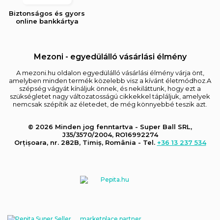
Biztonságos és gyors
online bankkártya
Mezoni - egyedülálló vásárlási élmény
A mezoni.hu oldalon egyedülálló vásárlási élmény várja önt,
amelyben minden termék közelebb visz a kívánt életmódhoz.A
szépség vágyát kínáljuk önnek, és nekiláttunk, hogy ezt a
szükségletet nagy változatosságú cikkekkel tápláljuk, amelyek
nemcsak szépítik az életedet, de még könnyebbé teszik azt.
© 2026 Minden jog fenntartva - Super Ball SRL,
J35/3570/2004, RO16992274
Orțișoara, nr. 282B, Timiș, România - Tel.
+36 13 237 534
marketplace partner