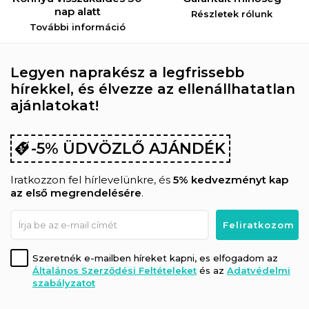
nap alatt
Részletek rólunk
További információ
Legyen naprakész a legfrissebb
hírekkel, és élvezze az ellenállhatatlan
ajánlatokat!
-5% ÜDVÖZLŐ AJÁNDÉK
Iratkozzon fel hírlevelünkre, és
5% kedvezményt kap
az első megrendelésére
.
Szeretnék e-mailben híreket kapni, es elfogadom az
Általános Szerződési Feltételeket
és az
Adatvédelmi
szabályzatot