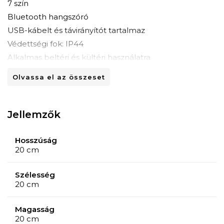
7 szín
Bluetooth hangszóró
USB-kábelt és távirányítót tartalmaz
Védettségi fok: IP44
Alkalmas beltéri és kültéri használatra
Olvassa el az összeset
Jellemzők
Hosszúság
20 cm
Szélesség
20 cm
Magasság
20 cm