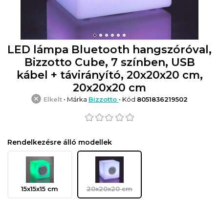
LED lámpa Bluetooth hangszóróval,
Bizzotto Cube, 7 színben, USB
kábel + távirányító, 20x20x20 cm,
20x20x20 cm
Elkelt
• Márka
Bizzotto
• Kód
8051836219502
Rendelkezésre álló modellek
15x15x15 cm
20x20x20 cm