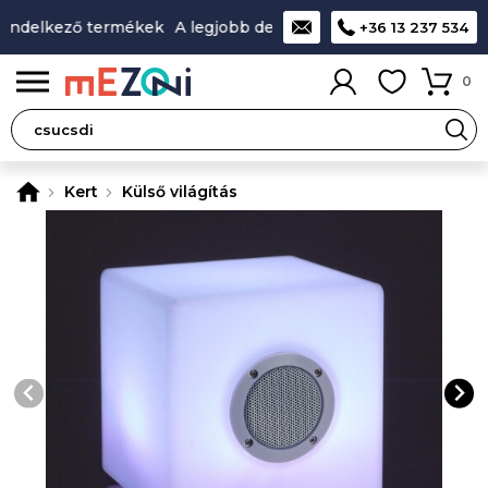
endelkező termékek
A legjobb design-minőség-ár aránnyal r
+36 13 237 534
0
Kert
Külső világítás