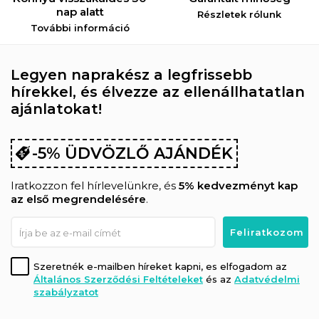
nap alatt
Részletek rólunk
További információ
Legyen naprakész a legfrissebb
hírekkel, és élvezze az ellenállhatatlan
ajánlatokat!
-5% ÜDVÖZLŐ AJÁNDÉK
Iratkozzon fel hírlevelünkre, és
5% kedvezményt kap
az első megrendelésére
.
Szeretnék e-mailben híreket kapni, es elfogadom az
Általános Szerződési Feltételeket
és az
Adatvédelmi
szabályzatot