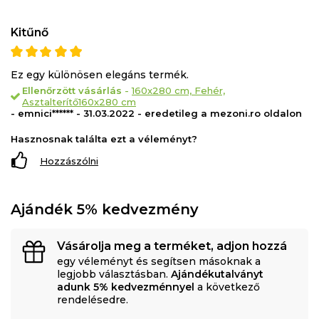
Kitűnő
Ez egy különösen elegáns termék.
Ellenőrzött vásárlás
-
160x280 cm, Fehér,
Asztalterítő160x280 cm
- emnici****** - 31.03.2022 - eredetileg a mezoni.ro oldalon
Hasznosnak találta ezt a véleményt?
Hozzászólni
Ajándék 5% kedvezmény
Vásárolja meg a terméket, adjon hozzá
egy véleményt és segítsen másoknak a
legjobb választásban.
Ajándékutalványt
adunk 5% kedvezménnyel
a következő
rendelésedre.