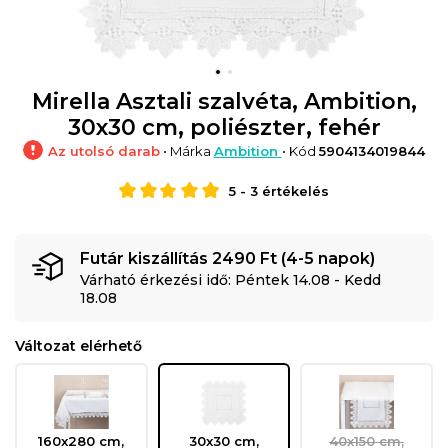
Mirella Asztali szalvéta, Ambition,
30x30 cm, poliészter, fehér
Az utolsó darab
• Márka
Ambition
• Kód
5904134019844
5
-
3
értékelés
Futár kiszállítás 2490 Ft (4-5 napok)
Várható érkezési idő: Péntek 14.08 - Kedd
18.08
Változat elérhető
160x280 cm,
30x30 cm,
40x150 cm,