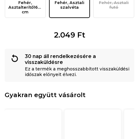
Fehér,
Fehér, Asztali
Fehér, Asztali
Asztalterítő160x280
szalvéta
futó
cm
2.049
Ft
30 nap áll rendelkezésére a
visszaküldésre
Ez a termék a meghosszabbított visszaküldési
időszak előnyeit élvezi.
Gyakran együtt vásárolt