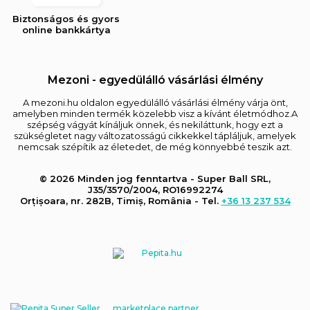
Biztonságos és gyors
online bankkártya
Mezoni - egyedülálló vásárlási élmény
A mezoni.hu oldalon egyedülálló vásárlási élmény várja önt,
amelyben minden termék közelebb visz a kívánt életmódhoz.A
szépség vágyát kínáljuk önnek, és nekiláttunk, hogy ezt a
szükségletet nagy változatosságú cikkekkel tápláljuk, amelyek
nemcsak szépítik az életedet, de még könnyebbé teszik azt.
© 2026 Minden jog fenntartva - Super Ball SRL,
J35/3570/2004, RO16992274
Orțișoara, nr. 282B, Timiș, România - Tel.
+36 13 237 534
marketplace partner