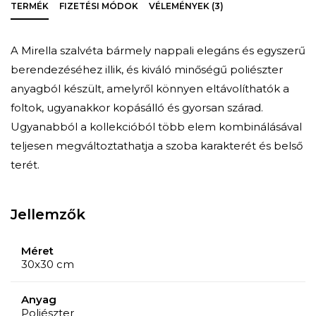
TERMÉK
FIZETÉSI MÓDOK
VÉLEMÉNYEK (3)
A Mirella szalvéta bármely nappali elegáns és egyszerű
berendezéséhez illik, és kiváló minőségű poliészter
anyagból készült, amelyről könnyen eltávolíthatók a
foltok, ugyanakkor kopásálló és gyorsan szárad.
Ugyanabból a kollekcióból több elem kombinálásával
teljesen megváltoztathatja a szoba karakterét és belső
terét.
Jellemzők
Méret
30x30 cm
Anyag
Poliészter