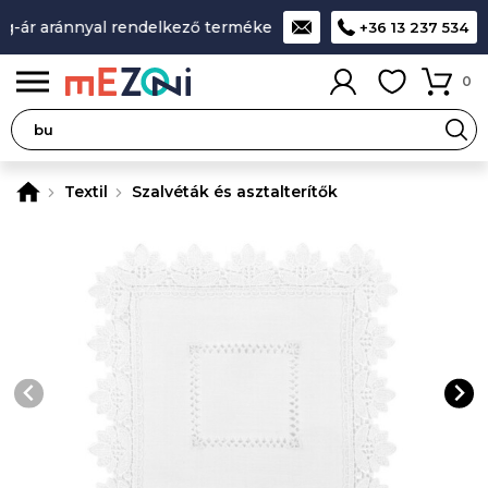
-ár aránnyal rendelkező termékek
A legjobb design-minőség-
+36 13 237 534
0
Textil
Szalvéták és asztalterítők