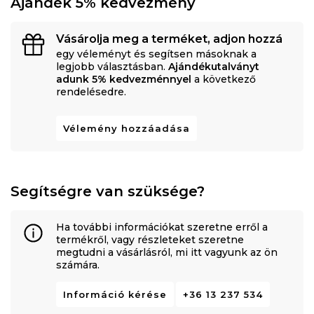
Ajándék 5% kedvezmény
Vásárolja meg a terméket, adjon hozzá
egy véleményt és segítsen másoknak a
legjobb választásban.
Ajándékutalványt
adunk 5% kedvezménnyel
a következő
rendelésedre.
Vélemény hozzáadása
Segítségre van szüksége?
Ha további információkat szeretne erről a
termékről, vagy részleteket szeretne
megtudni a vásárlásról, mi itt vagyunk az ön
számára.
Információ kérése
+36 13 237 534