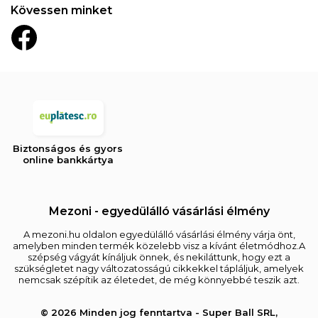
Kövessen minket
Biztonságos és gyors
online bankkártya
Mezoni - egyedülálló vásárlási élmény
A mezoni.hu oldalon egyedülálló vásárlási élmény várja önt,
amelyben minden termék közelebb visz a kívánt életmódhoz.A
szépség vágyát kínáljuk önnek, és nekiláttunk, hogy ezt a
szükségletet nagy változatosságú cikkekkel tápláljuk, amelyek
nemcsak szépítik az életedet, de még könnyebbé teszik azt.
© 2026 Minden jog fenntartva - Super Ball SRL,