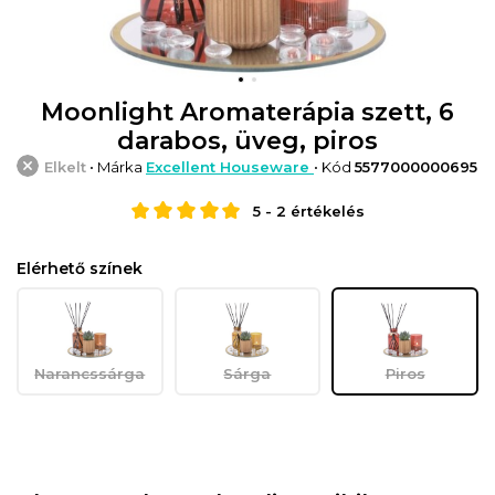
Moonlight Aromaterápia szett, 6
darabos, üveg, piros
Elkelt
• Márka
Excellent Houseware
• Kód
5577000000695
5
-
2
értékelés
Elérhető színek
Narancssárga
Sárga
Piros