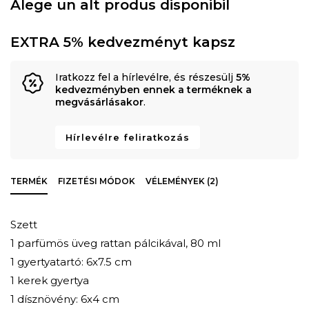
Alege un alt produs disponibil
EXTRA 5% kedvezményt kapsz
Iratkozz fel a hírlevélre, és részesülj
5%
kedvezményben ennek a terméknek a
megvásárlásakor
.
Hírlevélre feliratkozás
TERMÉK
FIZETÉSI MÓDOK
VÉLEMÉNYEK (2)
Szett
1 parfümös üveg rattan pálcikával, 80 ml
1 gyertyatartó: 6x7.5 cm
1 kerek gyertya
1 dísznövény: 6x4 cm