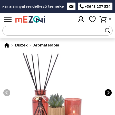
-ár aránnyal rendelkező termékek
A legjobb design-minőség
+36 13 237 534
0
Díszek
Aromaterápia