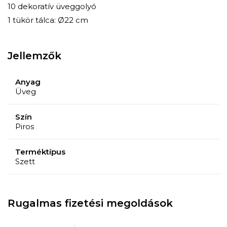
10 dekoratív üveggolyó
1 tükör tálca: Ø22 cm
Jellemzők
Anyag
Üveg
Szín
Piros
Terméktípus
Szett
Rugalmas fizetési megoldások