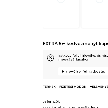
EXTRA 5% kedvezményt kap
Iratkozz fel a hírlevélre, és rés
megvásárlásakor
.
Hírlevélre feliratkozás
TERMÉK
FIZETÉSI MÓDOK
VÉLEMÉNYEK
Jellemzők:
- szerkezet anyaga: fenyőfa, fém