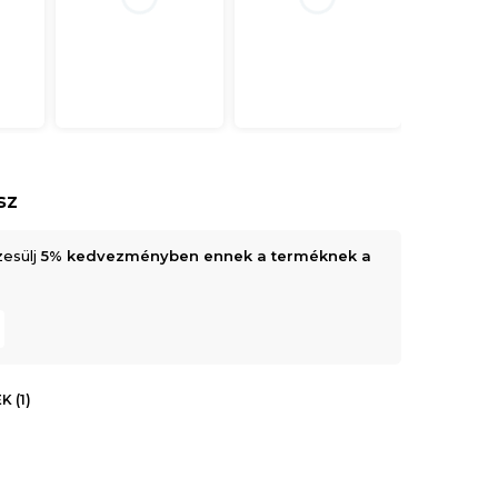
sz
zesülj
5% kedvezményben ennek a terméknek a
 (1)