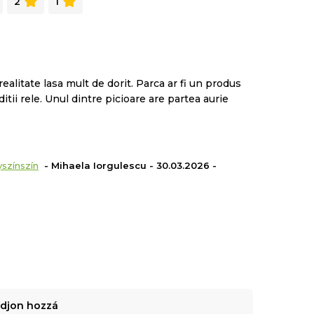
2
1
ealitate lasa mult de dorit. Parca ar fi un produs
itii rele. Unul dintre picioare are partea aurie
színszín
- Mihaela Iorgulescu - 30.03.2026 -
adjon hozzá