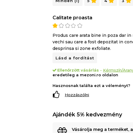
Minden (1)
5
4
3
Calitate proasta
Produs care arata bine in poza dar in r
vechi sau care a fost depozitat in cond
desprinsa si zone exfoliate.
Lásd a fordítást
Ellenőrzött vásárlás
-
Kérmszín/Arany
eredetileg a mezoni.ro oldalon
Hasznosnak találta ezt a véleményt?
Hozzászólni
Ajándék 5% kedvezmény
Vásárolja meg a terméket, 