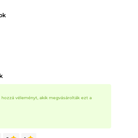
ok
k
k hozzá véleményt, akik megvásárolták ezt a