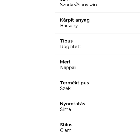
Szürke/Aranyszín
Kárpit anyag
Bársony
Típus
Rögzített
Mert
Nappali
Terméktípus
Szék
Nyomtatás
Sima
Stílus
Glam