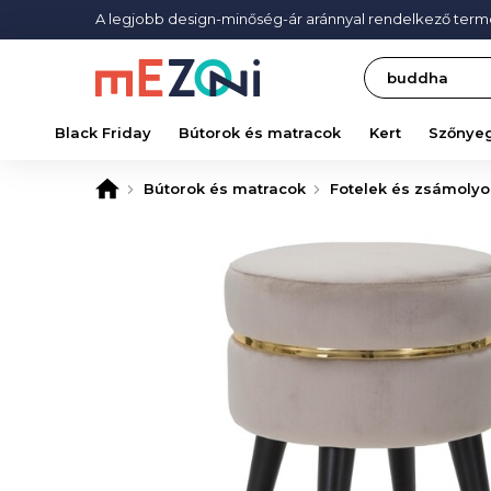
A legjobb design-minőség-ár aránnyal rendelkező ter
Search
Black Friday
Bútorok és matracok
Kert
Szőnye
Bútorok és matracok
Fotelek és zsámolyo