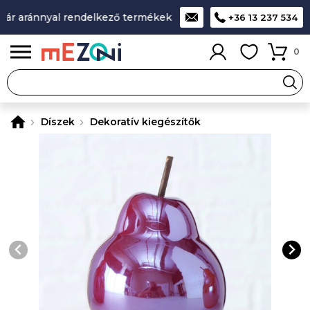
r aránnyal rendelkező termékek
A legjobb design-minőség-á
+36 13 237 534
0
Díszek
Dekoratív kiegészítők