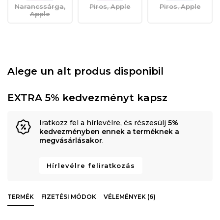
Narancssárga,
Piros, Apple
Piros, Apple
Apple
Alege un alt produs disponibil
EXTRA 5% kedvezményt kapsz
Iratkozz fel a hírlevélre, és részesülj
5%
kedvezményben ennek a terméknek a
megvásárlásakor
.
Hírlevélre feliratkozás
TERMÉK
FIZETÉSI MÓDOK
VÉLEMÉNYEK (6)