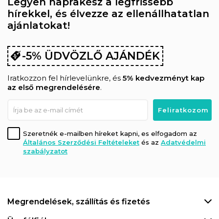
Legyen naprakész a legfrissebb
hírekkel, és élvezze az ellenállhatatlan
ajánlatokat!
-5% ÜDVÖZLŐ AJÁNDÉK
Iratkozzon fel hírlevelünkre, és
5% kedvezményt kap
az első megrendelésére
.
Szeretnék e-mailben híreket kapni, es elfogadom az
Általános Szerződési Feltételeket
és az
Adatvédelmi
szabályzatot
Megrendelések, szállítás és fizetés