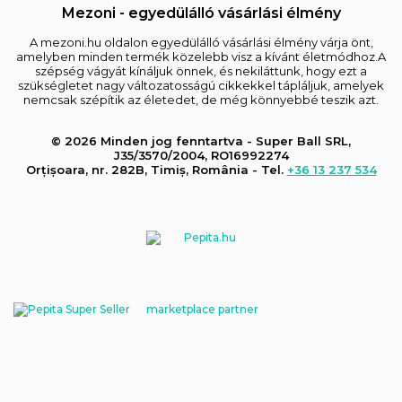
Mezoni - egyedülálló vásárlási élmény
A mezoni.hu oldalon egyedülálló vásárlási élmény várja önt,
amelyben minden termék közelebb visz a kívánt életmódhoz.A
szépség vágyát kínáljuk önnek, és nekiláttunk, hogy ezt a
szükségletet nagy változatosságú cikkekkel tápláljuk, amelyek
nemcsak szépítik az életedet, de még könnyebbé teszik azt.
© 2026 Minden jog fenntartva - Super Ball SRL,
J35/3570/2004, RO16992274
Orțișoara, nr. 282B, Timiș, România - Tel.
+36 13 237 534
marketplace partner