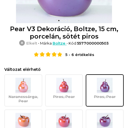
Pear V3 Dekoráció, Boltze, 15 cm,
porcelán, sötét piros
Elkelt
• Márka
Boltze
• Kód
5577000000503
5
-
6
értékelés
Változat elérhető
Narancssárga,
Piros, Pear
Piros, Pear
Pear