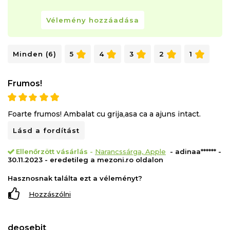
Vélemény hozzáadása
Minden (6)
5
4
3
2
1
Frumos!
Foarte frumos! Ambalat cu grija,asa ca a ajuns intact.
Lásd a fordítást
Ellenőrzött vásárlás
-
Narancssárga, Apple
- adinaa****** -
30.11.2023 - eredetileg a mezoni.ro oldalon
Hasznosnak találta ezt a véleményt?
Hozzászólni
deosebit