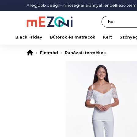
A legjobb design-minőség-ár aránnyal rendelkező ter
Search
Black Friday
Bútorok és matracok
Kert
Szőnye
Életmód
Ruházati termékek