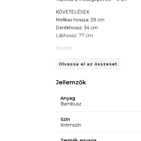
KÖVETELÉSEK
Mellkas hossza: 39 cm
Derékhossz: 34 cm
Lábhossz: 77 cm
Készlet
1 pizsama felső
1 hosszú nadrág
Olvassa el az összeset
Jellemzők
Anyag
Bambusz
Szín
Krémszín
Termék anyaga