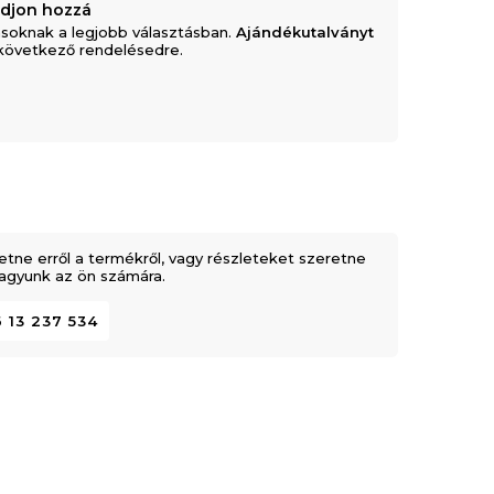
adjon hozzá
soknak a legjobb választásban.
Ajándékutalványt
következő rendelésedre.
etne erről a termékről, vagy részleteket szeretne
 vagyunk az ön számára.
 13 237 534