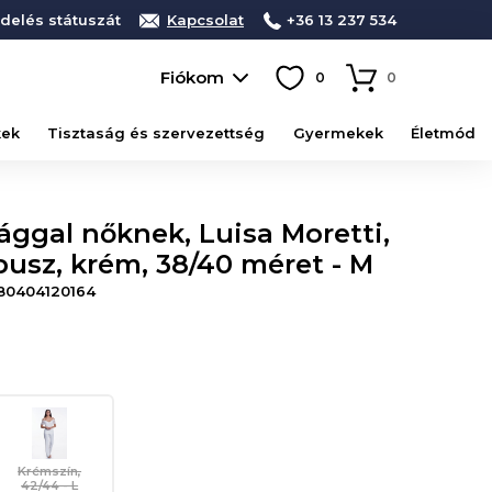
delés státuszát
Kapcsolat
+36 13 237 534
Fiókom
0
0
kek
Tisztaság és szervezettség
Gyermekek
Életmód
ggal nőknek, Luisa Moretti,
usz, krém, 38/40 méret - M
80404120164
Krémszín,
42/44 - L