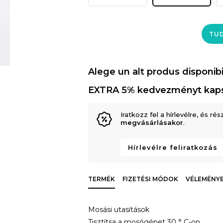
TUD
Alege un alt produs disponibi
EXTRA 5% kedvezményt kap
Iratkozz fel a hírlevélre, és rés
megvásárlásakor
.
Hírlevélre feliratkozás
TERMÉK
FIZETÉSI MÓDOK
VÉLEMÉNYE
Mosási utasítások
Tisztítsa a mosógépet 30 ° C-on