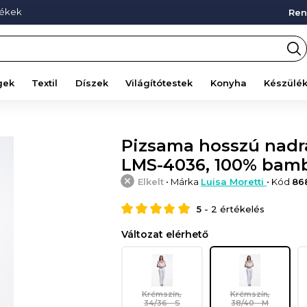
mékek
Ren
gek
Textil
Díszek
Világítótestek
Konyha
Készülé
Pizsama hosszú nadrá
LMS-4036, 100% bamb
Elkelt
• Márka
Luisa Moretti
• Kód
86
5
-
2
értékelés
Változat elérhető
Krémszín,
Krémszín,
34/36 - S
38/40 - M