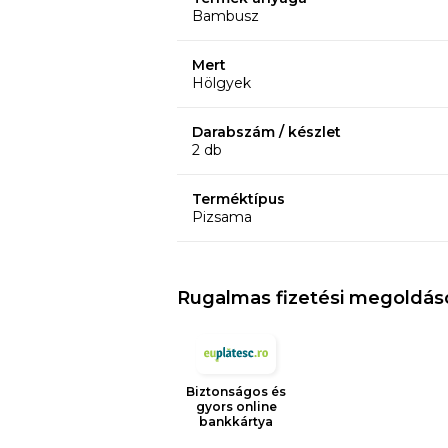
Bambusz
Mert
Hölgyek
Darabszám / készlet
2 db
Terméktípus
Pizsama
Rugalmas fizetési megoldás
Biztonságos és
gyors online
bankkártya