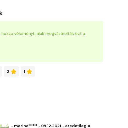
k
k hozzá véleményt, akik megvásárolták ezt a
2
1
6 - S
- marine****** - 09.12.2021 - eredetileg a