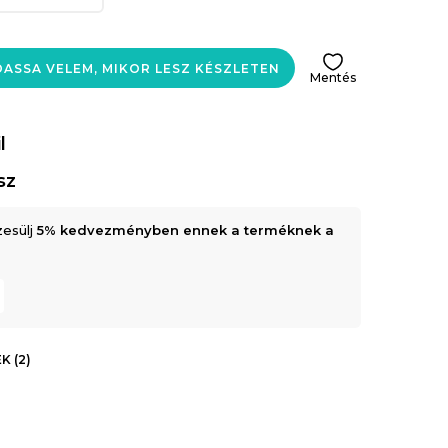
ASSA VELEM, MIKOR LESZ KÉSZLETEN
Mentés
l
sz
zesülj
5% kedvezményben ennek a terméknek a
K (2)