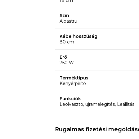
18 cm
Szín
Albastru
Kábelhosszúság
80 cm
Erő
750 W
Terméktípus
Kenyérpirító
Funkciók
Leolvaszto, ujramelegítés, Leállítás
Rugalmas fizetési megoldás