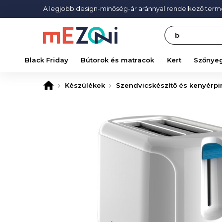
A legjobb design-minőség-ár aránnyal rendelkező ter
Search
Black Friday
Bútorok és matracok
Kert
Szőnye
Készülékek
Szendvicskészítő és kenyérpir