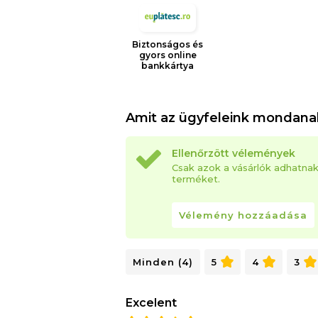
Biztonságos és
gyors online
bankkártya
Amit az ügyfeleink mondana
Ellenőrzött vélemények
Csak azok a vásárlók adhatna
terméket.
Vélemény hozzáadása
Minden (4)
5
4
3
Excelent