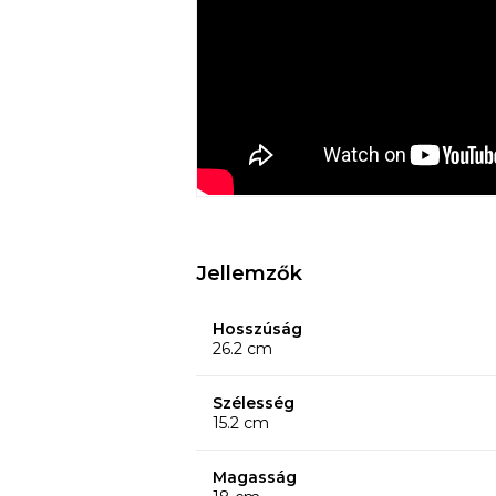
1 tavita pentru firimituri (detasabila)
Mențiuni
6 nivele de rumenire; Control variabil al
Functie oprire automata;
Jellemzők
Hosszúság
26.2 cm
Szélesség
15.2 cm
Magasság