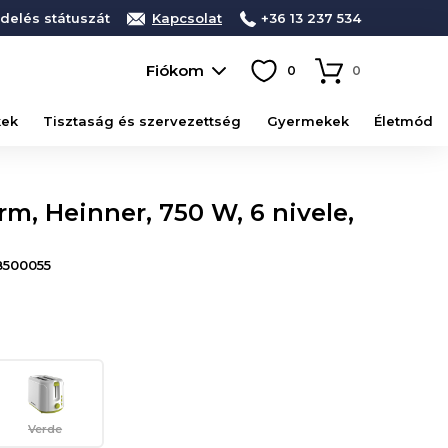
delés státuszát
Kapcsolat
+36 13 237 534
Fiókom
0
0
kek
Tisztaság és szervezettség
Gyermekek
Életmód
rm, Heinner, 750 W, 6 nivele,
8500055
Verde