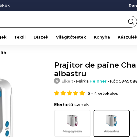
mékek
Ren
gek
Textil
Díszek
Világítótestek
Konyha
Készülé
ító
Prajitor de paine Cha
albastru
Elkelt
• Márka
Heinner
• Kód
594908
5
-
4
értékelés
Elérhető színek
Meggyszín
Albastru