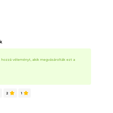
k
k hozzá véleményt, akik megvásárolták ezt a
2
1