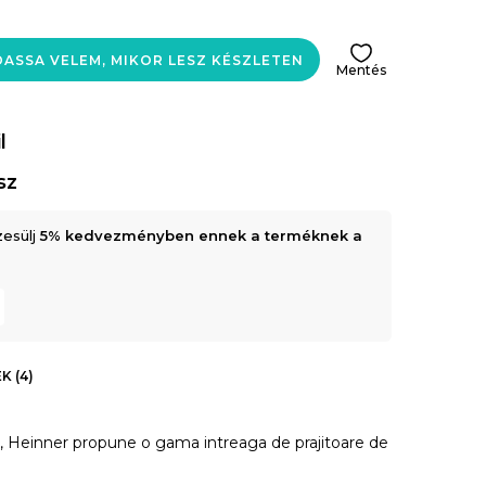
ASSA VELEM, MIKOR LESZ KÉSZLETEN
Mentés
l
sz
zesülj
5% kedvezményben ennek a terméknek a
K (4)
t, Heinner propune o gama intreaga de prajitoare de