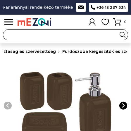
-ár aránnyal rendelkező termékek
A legjobb design-minőség
+36 13 237 534
0
isztaság és szervezettség
Fürdőszoba kiegészítők és szet