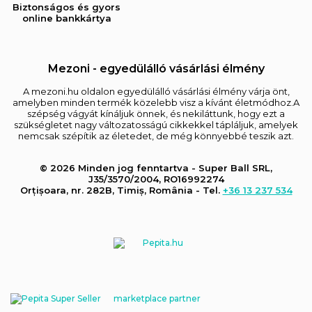
Biztonságos és gyors
online bankkártya
Mezoni - egyedülálló vásárlási élmény
A mezoni.hu oldalon egyedülálló vásárlási élmény várja önt,
amelyben minden termék közelebb visz a kívánt életmódhoz.A
szépség vágyát kínáljuk önnek, és nekiláttunk, hogy ezt a
szükségletet nagy változatosságú cikkekkel tápláljuk, amelyek
nemcsak szépítik az életedet, de még könnyebbé teszik azt.
© 2026 Minden jog fenntartva - Super Ball SRL,
J35/3570/2004, RO16992274
Orțișoara, nr. 282B, Timiș, România - Tel.
+36 13 237 534
marketplace partner