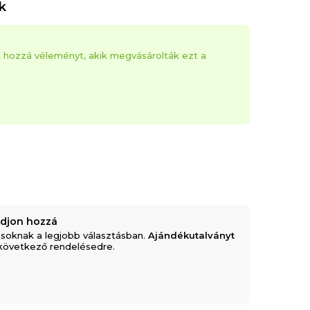
k
k hozzá véleményt, akik megvásárolták ezt a
adjon hozzá
soknak a legjobb választásban.
Ajándékutalványt
következő rendelésedre.