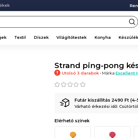
mékek
Ren
gek
Textil
Díszek
Világítótestek
Konyha
Készülé
Strand ping-pong kész
Utolsó 3 darabok
• Márka
Excellent
Futár kiszállítás 2490 Ft (4
Várható érkezési idő: Csütörtök
Elérhető színek