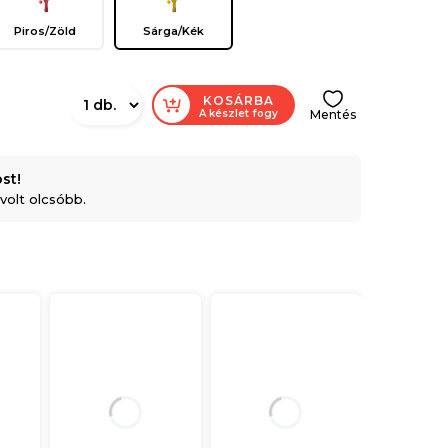
Piros/Zöld
Sárga/Kék
KOSÁRBA
A készlet fogy
Mentés
st!
olt olcsóbb.