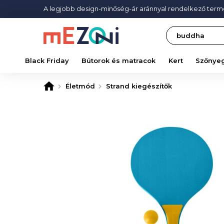
A legjobb design-minőség-ár aránnyal rendelkező ter
Search
Black Friday
Bútorok és matracok
Kert
Szőnye
Életmód
Strand kiegészítők