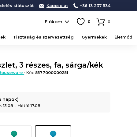
delés státuszát
Kapcsolat
+36 13 237 534
Fiókom
0
0
kek
Tisztaság és szervezettség
Gyermekek
Életmód
let, 3 részes, fa, sárga/kék
 Houseware
• Kód
5577000000251
-5 napok)
 13.08 - Hétfő 17.08