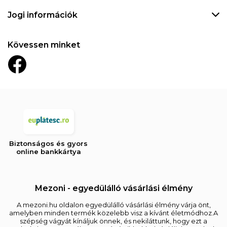
Jogi információk
Kövessen minket
Biztonságos és gyors
online bankkártya
Mezoni - egyedülálló vásárlási élmény
A mezoni.hu oldalon egyedülálló vásárlási élmény várja önt,
amelyben minden termék közelebb visz a kívánt életmódhoz.A
szépség vágyát kínáljuk önnek, és nekiláttunk, hogy ezt a