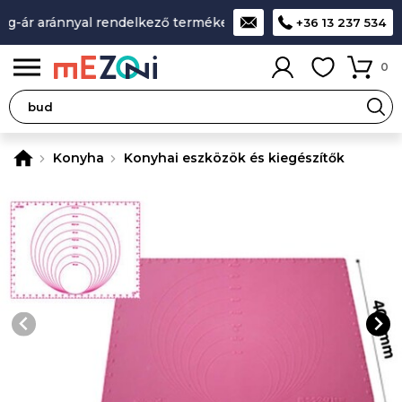
-ár aránnyal rendelkező termékek
A legjobb design-minőség
+36 13 237 534
0
Konyha
Konyhai eszközök és kiegészítők