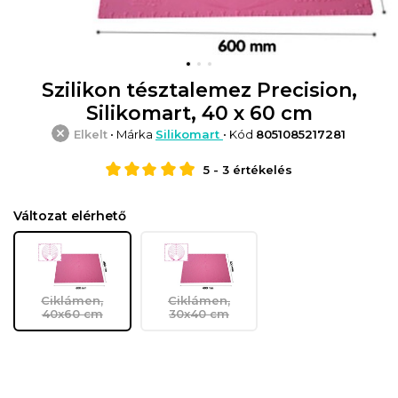
Szilikon tésztalemez Precision,
Silikomart, 40 x 60 cm
Elkelt
• Márka
Silikomart
• Kód
8051085217281
5
-
3
értékelés
Változat elérhető
Ciklámen,
Ciklámen,
40x60 cm
30x40 cm