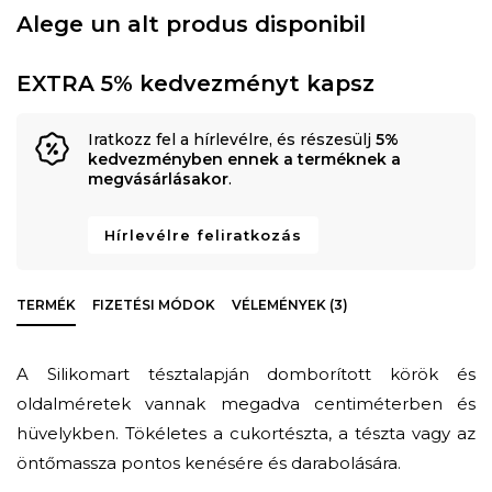
Alege un alt produs disponibil
EXTRA 5% kedvezményt kapsz
Iratkozz fel a hírlevélre, és részesülj
5%
kedvezményben ennek a terméknek a
megvásárlásakor
.
Hírlevélre feliratkozás
TERMÉK
FIZETÉSI MÓDOK
VÉLEMÉNYEK (3)
A Silikomart tésztalapján domborított körök és
oldalméretek vannak megadva centiméterben és
hüvelykben. Tökéletes a cukortészta, a tészta vagy az
öntőmassza pontos kenésére és darabolására.