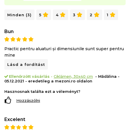
Minden (3)
5
4
3
2
1
Bun
Practic pentru aluaturi și dimensiunile sunt super pentru
mine
Lásd a fordítást
Ellenőrzött vásárlás
-
Ciklámen, 30x40 cm
- Mădălina -
05.12.2021 - eredetileg a mezoni.ro oldalon
Hasznosnak találta ezt a véleményt?
Hozzászólni
Excelent