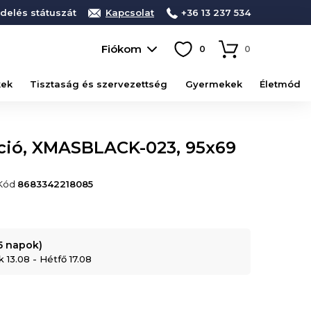
delés státuszát
Kapcsolat
+36 13 237 534
Fiókom
0
0
kek
Tisztaság és szervezettség
Gyermekek
Életmód
ció, XMASBLACK-023, 95x69
 Kód
8683342218085
-5 napok)
 13.08 - Hétfő 17.08