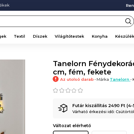
mékek
Ren
gek
Textil
Díszek
Világítótestek
Konyha
Készülé
Tanelorn Fénydekorá
cm, fém, fekete
Az utolsó darab
• Márka
Tanelorn
•
Futár kiszállítás 2490 Ft (4
Várható érkezési idő: Csütörtök
Változat elérhető