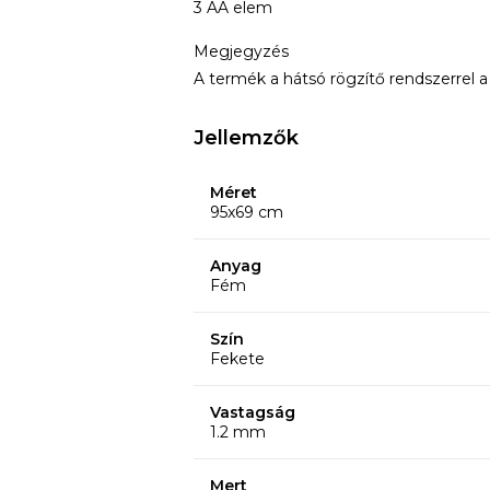
3 AA elem
Megjegyzés
A termék a hátsó rögzítő rendszerrel a 
Jellemzők
Méret
95x69 cm
Anyag
Fém
Szín
Fekete
Vastagság
1.2 mm
Mert