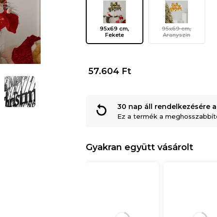
95x69 cm,
95x69 cm,
Fekete
Aranyszín
57.604
Ft
30 nap áll rendelkezésére a
Ez a termék a meghosszabbítot
Gyakran együtt vásárolt