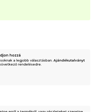
adjon hozzá
soknak a legjobb választásban.
Ajándékutalványt
következő rendelésedre.
etne erről a termékről, vagy részleteket szeretne