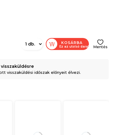
KOSÁRBA
Ez az utolsó darab
Mentés
 visszaküldésre
t visszaküldési időszak előnyeit élvezi.