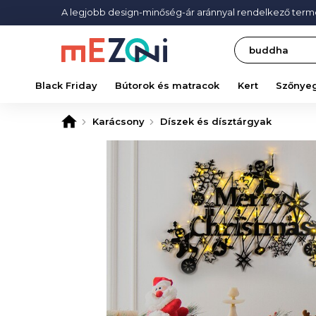
A legjobb design-minőség-ár aránnyal rendelkező ter
Search
Black Friday
Bútorok és matracok
Kert
Szőnye
Karácsony
Díszek és dísztárgyak