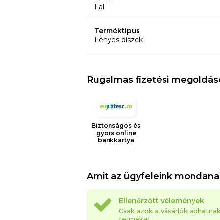
Fal
Terméktípus
Fényes díszek
Rugalmas fizetési megoldás
Biztonságos és
gyors online
bankkártya
Amit az ügyfeleink mondana
Ellenőrzött vélemények
Csak azok a vásárlók adhatna
terméket.