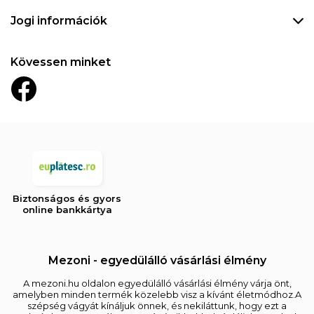
Jogi információk
Kövessen minket
Biztonságos és gyors
online bankkártya
Mezoni - egyedülálló vásárlási élmény
A mezoni.hu oldalon egyedülálló vásárlási élmény várja önt,
amelyben minden termék közelebb visz a kívánt életmódhoz.A
szépség vágyát kínáljuk önnek, és nekiláttunk, hogy ezt a