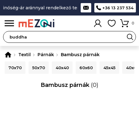
nőség-ár aránnyal rendelkező termékek
A legjobb design-mi
+36 13 237 534
0
Textil
Párnák
Bambusz párnák
70x70
50x70
40x40
60x60
45x45
40x6
Bambusz párnák
(0)