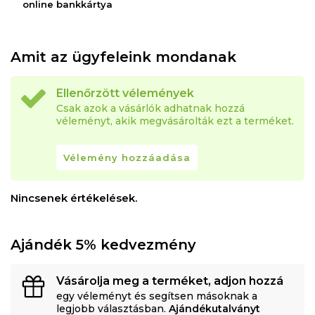
online bankkártya
ülőfelület (párnák nélkül): 71 cm
Szélesség
Amit az ügyfeleink mondanak
86 cm
Kiterjesztett méret:
Ellenőrzött vélemények
138 x 190 x 43 cm
Csak azok a vásárlók adhatnak hozzá
véleményt, akik megvásárolták ezt a terméket.
Anyag
külső: öko-bőr + textil
Vélemény hozzáadása
belső szerkezet: fa váz, hab, szinuszos rugók
A párnákat tartalmazza.
Nincsenek értékelések.
Ajándék 5% kedvezmény
Vásárolja meg a terméket, adjon hozzá
egy véleményt és segítsen másoknak a
legjobb választásban.
Ajándékutalványt