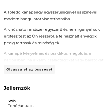
A Toledo kanapéágy egyszerűségével és színével
modern hangulatot visz otthonába.
A kihúzható rendszer egyszerű és nem igényel sok
erőfeszítést az Ön részéről, a felhasznált anyagok
pedig tartósak és minőségiek.
A kanapé kényelmes és praktikus megoldás a
nappaliban, ha alkalmi családtagokat vagy barátokat
fogad, és könnyen kezelhető.
Olvassa el az összeset
A kényelmes és modern kialakítású Toledo kanapé
napi és gyakori használatra készült, ha szorosan van, és
alkalmi használatra, ha lazán van.
Jellemzők
A szerkezet kényelmet és tartósságot kínál, ideális
Szín
hosszú távú használatra.
Fehér/antracit