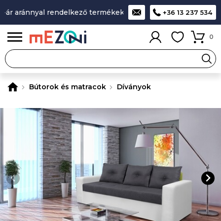
ár aránnyal rendelkező termékek
A legjobb design-minőség-
+36 13 237 534
0
Bútorok és matracok
Díványok