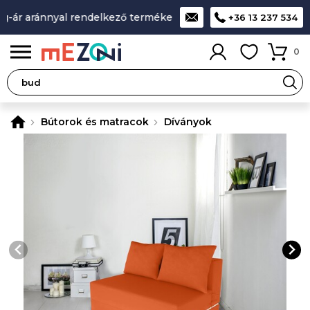
ár aránnyal rendelkező termékek
A legjobb design-minőség-
+36 13 237 534
0
Bútorok és matracok
Díványok