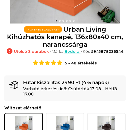
Urban Living
INGYENES SZÁLLÍTÁS !
Kihúzhatós kanapé, 136x80x40 cm,
narancssárga
Utolsó 3 darabok
• Márka
Bedora
• Kód
5945878036544
5
-
48
értékelés
Futár kiszállítás 2490 Ft (4-5 napok)
Várható érkezési idő: Csütörtök 13.08 - Hétfő
17.08
Változat elérhető