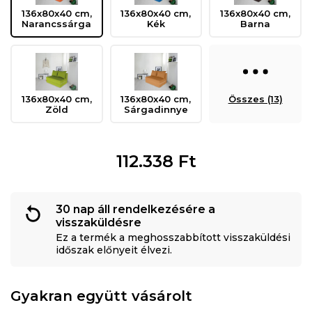
136x80x40 cm,
136x80x40 cm,
136x80x40 cm,
Narancssárga
Kék
Barna
136x80x40 cm,
136x80x40 cm,
Összes (13)
Zöld
Sárgadinnye
112.338
Ft
30 nap áll rendelkezésére a
visszaküldésre
Ez a termék a meghosszabbított visszaküldési
időszak előnyeit élvezi.
Gyakran együtt vásárolt