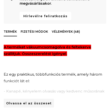
megvásárlásakor
.
Hírlevélre feliratkozás
TERMÉK
FIZETÉSI MÓDOK
VÉLEMÉNYEK (48)
A terméket vákuumcsomagolva és feltekerve
szállítjuk. Összeszerelést igényel.
Ez egy praktikus, többfunkciós termék, amely három
funkciót lát el:
- Kanapé, kényelem olvasás vagy kedvenc műsorának
nézése közben
Olvassa el az összeset
- Ágy, azokra a pillanatokra, amikor az ebédidős alvás