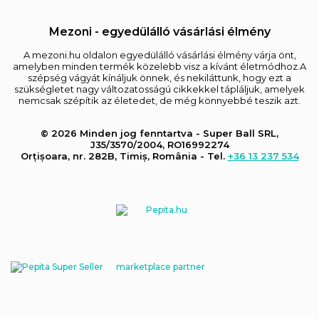
Mezoni - egyedülálló vásárlási élmény
A mezoni.hu oldalon egyedülálló vásárlási élmény várja önt,
amelyben minden termék közelebb visz a kívánt életmódhoz.A
szépség vágyát kínáljuk önnek, és nekiláttunk, hogy ezt a
szükségletet nagy változatosságú cikkekkel tápláljuk, amelyek
nemcsak szépítik az életedet, de még könnyebbé teszik azt.
© 2026 Minden jog fenntartva - Super Ball SRL,
J35/3570/2004, RO16992274
Orțișoara, nr. 282B, Timiș, România - Tel.
+36 13 237 534
marketplace partner