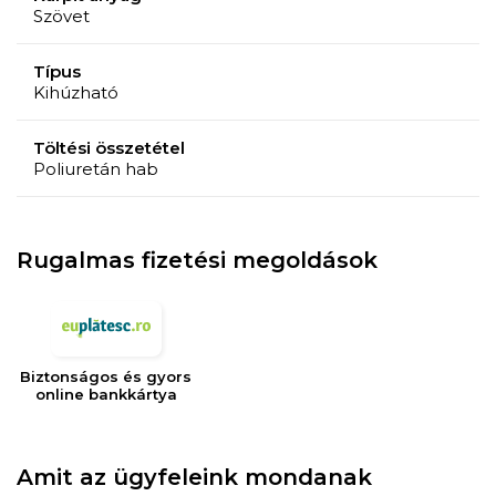
136x190x20 cm, ággyá alakítva
Szövet
és
Típus
Kihúzható
80x136x70 cm, ha kanapéként használják.
Töltési összetétel
A tisztítás a mellékelt címkén található információknak
Poliuretán hab
megfelelően ajánlott, kerülje a vasalást és a
vasalószárítást.
Rugalmas fizetési megoldások
A termék összeszerelést igényel.
Biztonságos és gyors
online bankkártya
Amit az ügyfeleink mondanak