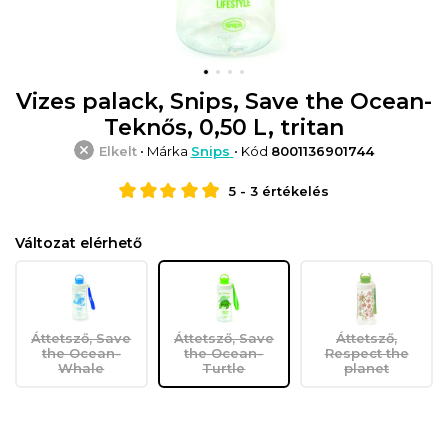
Vizes palack, Snips, Save the Ocean-
Teknős, 0,50 L, tritan
Elkelt
• Márka
Snips
• Kód
8001136901744
5
-
3
értékelés
Változat elérhető
Áttetsző, Save
Áttetsző, Save
Áttetsző,
the Ocean-
the Ocean-
Respect the
Whale
Turtle
planet