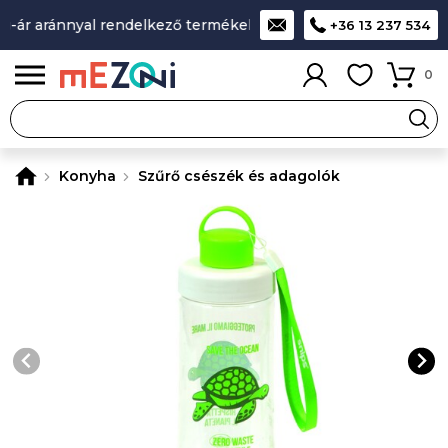
-ár aránnyal rendelkező termékek
A legjobb design-minőség
+36 13 237 534
0
Konyha
Szűrő csészék és adagolók