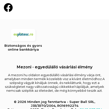
Biztonságos és gyors
online bankkártya
Mezoni - egyedülálló vásárlási élmény
A mezoni.hu oldalon egyedülálló vásárlási élmény várja önt,
amelyben minden termék közelebb visz a kívánt életmódhoz.A
szépség vágyát kínáljuk önnek, és nekiláttunk, hogy ezt a
szükségletet nagy változatosságú cikkekkel tápláljuk, amelyek
nemcsak szépítik az életedet, de még könnyebbé teszik azt.
© 2026 Minden jog fenntartva - Super Ball SRL,
J35/3570/2004, RO16992274