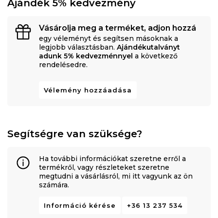
Ajándék 5% kedvezmény
Vásárolja meg a terméket, adjon hozzá
egy véleményt és segítsen másoknak a
legjobb választásban.
Ajándékutalványt
adunk 5% kedvezménnyel
a következő
rendelésedre.
Vélemény hozzáadása
Segítségre van szüksége?
Ha további információkat szeretne erről a
termékről, vagy részleteket szeretne
megtudni a vásárlásról, mi itt vagyunk az ön
számára.
Információ kérése
+36 13 237 534