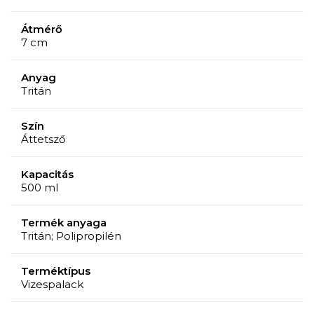
Átmérő
7 cm
Anyag
Tritán
Szín
Áttetsző
Kapacitás
500 ml
Termék anyaga
Tritán; Polipropilén
Terméktípus
Vizespalack