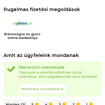
Rugalmas fizetési megoldások
Biztonságos és gyors
online bankkártya
Amit az ügyfeleink mondanak
Ellenőrzött vélemények
Csak azok a vásárlók adhatnak hozzá
véleményt, akik megvásárolták ezt a terméket.
Vélemény hozzáadása
Minden (3)
5
4
3
2
1