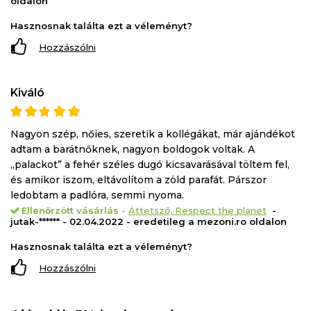
oldalon
Hasznosnak találta ezt a véleményt?
Hozzászólni
Kiváló
Nagyon szép, nőies, szeretik a kollégákat, már ajándékot
adtam a barátnőknek, nagyon boldogok voltak. A
„palackot” a fehér széles dugó kicsavarásával töltem fel,
és amikor iszom, eltávolítom a zöld parafát. Párszor
ledobtam a padlóra, semmi nyoma.
Ellenőrzött vásárlás
-
Áttetsző, Respect the planet
-
jutak-****** - 02.04.2022 - eredetileg a mezoni.ro oldalon
Hasznosnak találta ezt a véleményt?
Hozzászólni