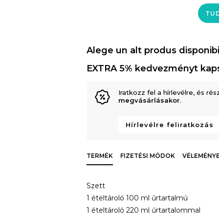
TUD
Alege un alt produs disponibi
EXTRA 5% kedvezményt kap
Iratkozz fel a hírlevélre, és rés
megvásárlásakor
.
Hírlevélre feliratkozás
TERMÉK
FIZETÉSI MÓDOK
VÉLEMÉNYE
Szett
1 ételtároló 100 ml űrtartalmú
1 ételtároló 220 ml űrtartalommal