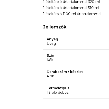
1 ételtároló űrtartalommal 320 ml
1 ételtároló űrtartalommal 510 ml
1 ételtároló 1100 ml űrtartalommal
Jellemzők
Anyag
Üveg
Szín
Kék
Darabszám / készlet
4 db
Terméktípus
Tároló doboz