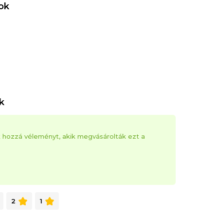
ok
k
k hozzá véleményt, akik megvásárolták ezt a
2
1