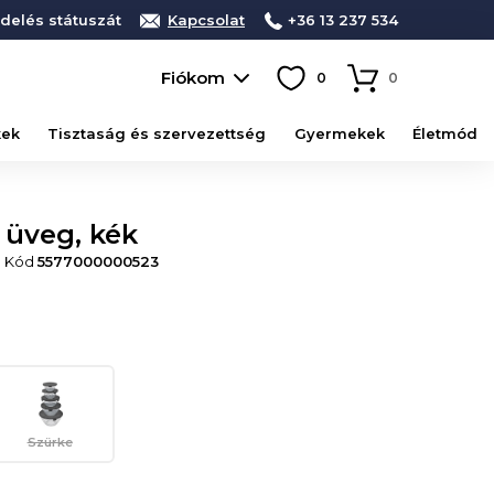
delés státuszát
Kapcsolat
+36 13 237 534
Fiókom
0
0
kek
Tisztaság és szervezettség
Gyermekek
Életmód
 üveg, kék
• Kód
5577000000523
Szürke