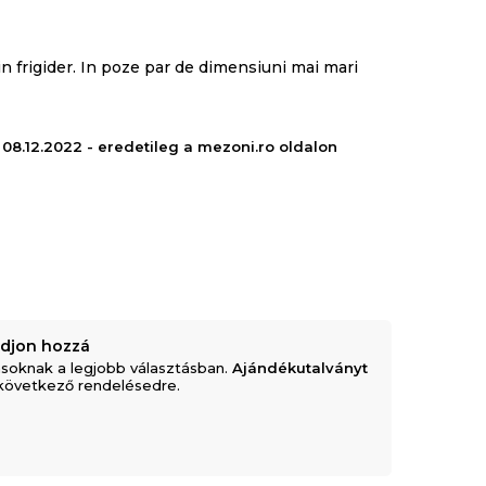
n frigider. In poze par de dimensiuni mai mari
- 08.12.2022 - eredetileg a mezoni.ro oldalon
adjon hozzá
soknak a legjobb választásban.
Ajándékutalványt
következő rendelésedre.