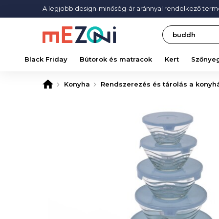
A legjobb design-minőség-ár aránnyal rendelkező ter
Search
Black Friday
Bútorok és matracok
Kert
Szőnye
Konyha
Rendszerezés és tárolás a konyh