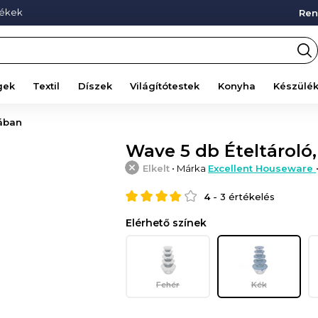
mékek
Ren
gek
Textil
Díszek
Világítótestek
Konyha
Készülé
ában
Wave 5 db Ételtároló,
Elkelt
• Márka
Excellent Houseware
4
-
3
értékelés
Elérhető színek
Fehér
Kék