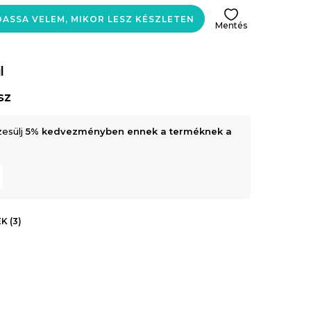
ASSA VELEM, MIKOR LESZ KÉSZLETEN
Mentés
l
sz
zesülj
5% kedvezményben ennek a terméknek a
K (3)