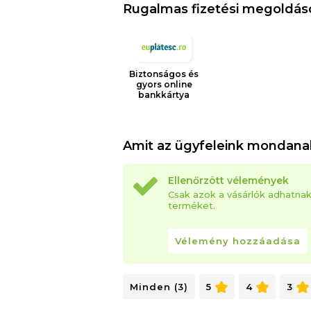
Rugalmas fizetési megoldás
Biztonságos és
gyors online
bankkártya
Amit az ügyfeleink mondana
Ellenőrzött vélemények
Csak azok a vásárlók adhatna
terméket.
Vélemény hozzáadása
Minden (3)
5
4
3