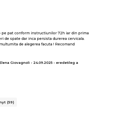
 pe pat conform instructiunilor 72h iar din prima
eri de spate dar inca persista durerea cervicala.
f multumita de alegerea facuta ! Recomand
Elena Giovagnoli - 24.09.2025 - eredetileg a
 hab, amely mini rugókból álló köztes rétegként
ia alap között. Célja, hogy javítsa a test
yt (59)
 térd területén.