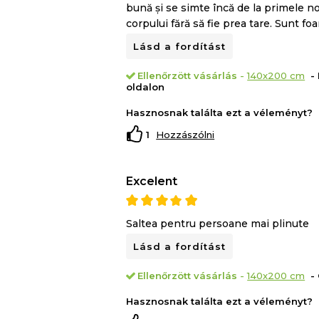
bună și se simte încă de la primele no
corpului fără să fie prea tare. Sunt f
Lásd a fordítást
Ellenőrzött vásárlás
-
140x200 cm
- 
A matrac komfortzónája 2 különböző r
oldalon
poliuretánhab rétegből áll:
Hasznosnak találta ezt a véleményt?
4 cm Memory Mirror Foam®
, amely r
1
Hozzászólni
nyomáspontokat alvás közben, hogy ell
vérkeringést;
Excelent
Saltea pentru persoane mai plinute
Lásd a fordítást
Ellenőrzött vásárlás
-
140x200 cm
- 
Hasznosnak találta ezt a véleményt?