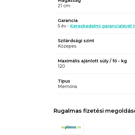
Magasság
21 cm
Garancia
5 év -
Kereskedelmi garancialevél
Szilárdsági szint
Közepes
Maximális ajánlott súly / fő - kg
120
Típus
Memória
Rugalmas fizetési megoldás
A Green Form HD® elasztikus habból kés
biztosítja az anatómiai testtartást és a
közben.