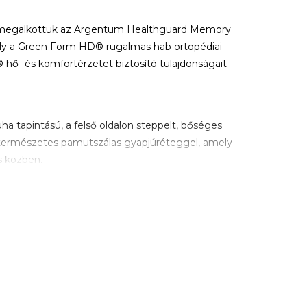
 megalkottuk az Argentum Healthguard Memory
ely a Green Form HD® rugalmas hab ortopédiai
hő- és komfortérzetet biztosító tulajdonságait
ha tapintású, a felső oldalon steppelt, bőséges
természetes pamutszálas gyapjúréteggel, amely
ás közben.