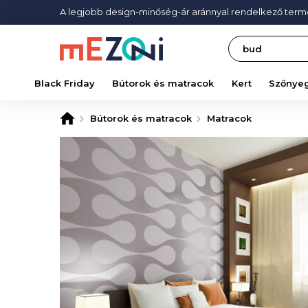
A legjobb design-minőség-ár aránnyal rendelkező ter
Search
Black Friday
Bútorok és matracok
Kert
Szőnye
Bútorok és matracok
Matracok