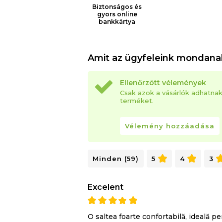
Biztonságos és
gyors online
bankkártya
Amit az ügyfeleink mondana
Ellenőrzött vélemények
Csak azok a vásárlók adhatna
terméket.
Vélemény hozzáadása
Minden (59)
5
4
3
Excelent
O saltea foarte confortabilă, ideală p