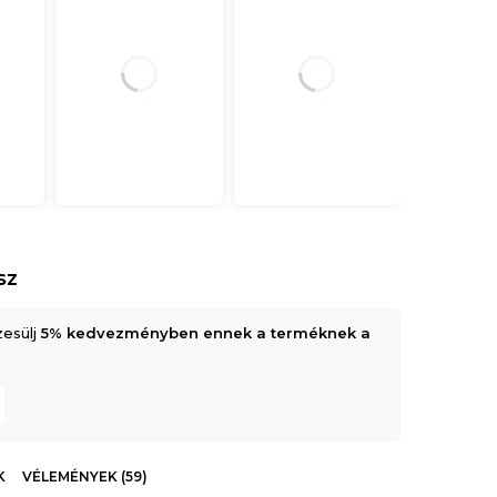
sz
zesülj
5% kedvezményben ennek a terméknek a
K
VÉLEMÉNYEK (59)