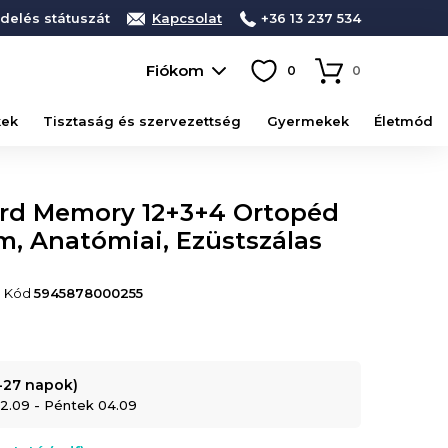
delés státuszát
Kapcsolat
+36 13 237 534
Fiókom
0
0
kek
Tisztaság és szervezettség
Gyermekek
Életmód
rd Memory 12+3+4 Ortopéd
m, Anatómiai, Ezüstszálas
• Kód
5945878000255
5-27 napok)
02.09 - Péntek 04.09