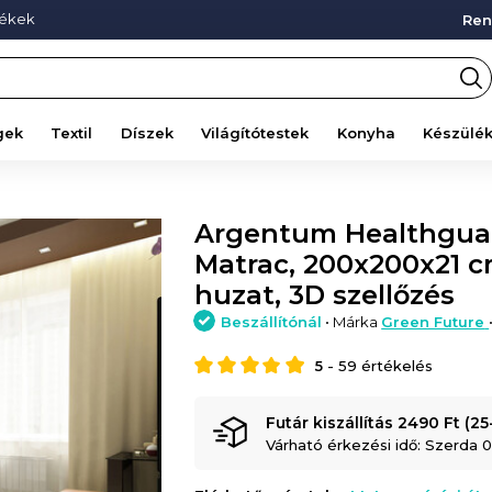
mékek
Ren
gek
Textil
Díszek
Világítótestek
Konyha
Készülé
Argentum Healthgua
Matrac, 200x200x21 c
huzat, 3D szellőzés
Beszállítónál
• Márka
Green Future
5
-
59
értékelés
Futár kiszállítás 2490 Ft (2
Várható érkezési idő: Szerda 