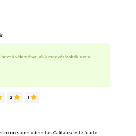
k
k hozzá véleményt, akik megvásárolták ezt a
2
1
entru un somn odihnitor. Calitatea este foarte