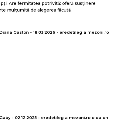
pți. Are fermitatea potrivită: oferă susținere
oarte mulțumită de alegerea făcută.
Diana Gaston - 18.03.2026 - eredetileg a mezoni.ro
ugalmasságú és egymást kiegészítő funkciójú
eagál a testhőre és a testhez idomul, kiküszöböli a
azítsa az izmokat és biztosítsa az egészséges
Gaby - 02.12.2025 - eredetileg a mezoni.ro oldalon