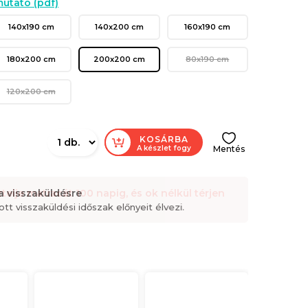
utató (pdf)
140x190 cm
140x200 cm
160x190 cm
180x200 cm
200x200 cm
80x190 cm
120x200 cm
KOSÁRBA
A készlet fogy
Mentés
a visszaküldésre
telje matracát 100 napig, és ok nélkül térjen
t visszaküldési időszak előnyeit élvezi.