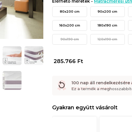
Elérhető méretek -
Matracmérési útm
80x200 cm
90x200 cm
160x200 cm
180x190 cm
90x190 cm
120x190 cm
285.766
Ft
100 nap áll rendelkezésére 
"Tesz
Ön profitál a programból
vissza!"
(
részletek
)
Ez a termék a meghosszabbítot
Gyakran együtt vásárolt