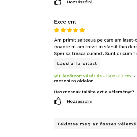
Hozzászólni
Excelent
Am primit salteaua pe care am lasat-o
noapte m-am trezit in sfarsit fara dur
Sper sa treaca curand . Sunt oricum 
Lásd a fordítást
Ellenőrzött vásárlás
-
160x200 cm
- 
mezoni.ro oldalon
Hasznosnak találta ezt a véleményt?
Hozzászólni
3 cm szuperelasztikus Green Form HD®
működik a testtámasztó alap és a memór
Tekintse meg az összes vélemén
alátámasztását a deréktáji, a nyaki és a