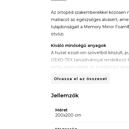
Az ortopéd szakemberekkel közösen
matracot az egészséges alvásért, am
tulajdonságait a Memory Mirror Foam® 
ötvözi.
Kiváló minőségű anyagok
A huzat ezüst-ion szövetből készült, pu
OEKO-TEX tanúsítvánnyal rendelkező 
javítja a kényelmet és a szellőzést alv
Olvassa el az összeset
Jellemzők
Méret
200x200 cm