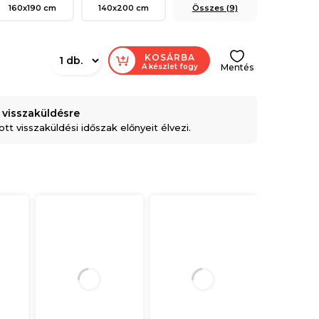
160x190 cm
140x200 cm
Összes (9)
KOSÁRBA
A készlet fogy
Mentés
 visszaküldésre
t visszaküldési időszak előnyeit élvezi.