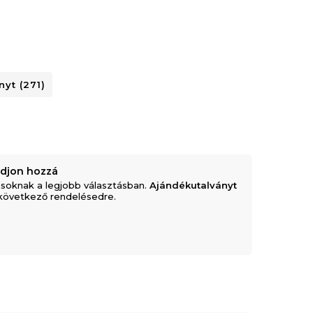
yt (271)
adjon hozzá
soknak a legjobb választásban.
Ajándékutalványt
következő rendelésedre.