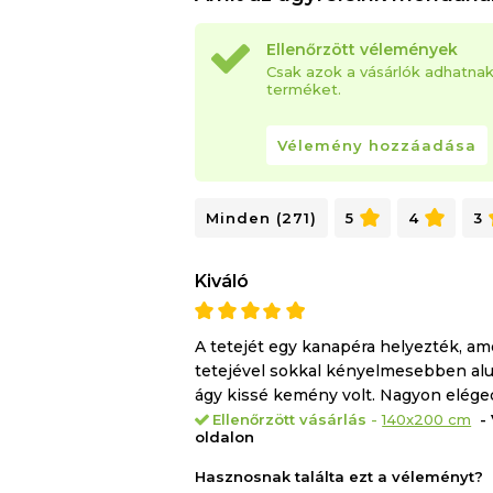
Magasság 5 cm
Ellenőrzött vélemények
Garancia 2 év
Csak azok a vásárlók adhatna
Tulajdonságok Levehető huzat
terméket.
Szilárdsági szint Közepes
Maximális ajánlott súly/fő - kg 100
Vélemény hozzáadása
Minden (271)
5
4
3
Kiváló
A tetejét egy kanapéra helyezték, am
tetejével sokkal kényelmesebben alud
ágy kissé kemény volt. Nagyon elége
Ellenőrzött vásárlás
-
140x200 cm
- 
oldalon
Hasznosnak találta ezt a véleményt?