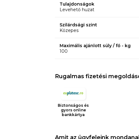
matracbetétet:
Tulajdonságok
Levehető huzat
- Extra kényelmi réteg
- Termikus kényelem
Szilárdsági szint
- Tartósság
Közepes
- Minőség
- Alkalmas minden alvási pozícióhoz: há
Maximális ajánlott súly / fő - kg
100
Szerkezet:
- hab: rugalmas poliuretán hab
- 100% PES huzat
Rugalmas fizetési megoldás
- cipzár
Magasság: 5 cm (+/-1 cm)
Szilárdság: 3 az 5-ből
Biztonságos és
gyors online
A termék feltekerve és vákumozva érk
bankkártya
amíg a termék visszanyeri eredeti form
Jellemzők
Amit az ügyfeleink mondana
Méretek 140x200 cm