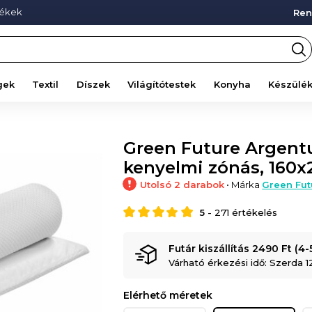
mékek
Ren
gek
Textil
Díszek
Világítótestek
Konyha
Készülé
Green Future Argent
kenyelmi zónás, 160
Utolsó 2 darabok
• Márka
Green Fut
5
-
271
értékelés
Futár kiszállítás 2490 Ft (4
Várható érkezési idő: Szerda 1
Elérhető méretek