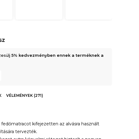
sz
zesülj
5% kedvezményben ennek a terméknek a
K
VÉLEMÉNYEK (271)
edőmatracot kifejezetten az alvásra használt
tására tervezték.