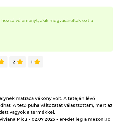
k hozzá véleményt, akik megvásárolták ezt a
2
1
elynek matraca vékony volt. A tetején lévő
hat. A tető puha változatát választottam, mert az
dett vagyok a termékkel.
Viviana Micu - 02.07.2025 - eredetileg a mezoni.ro