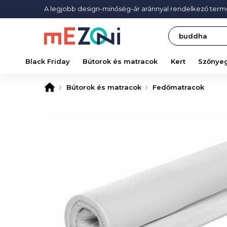
A legjobb design-minőség-ár aránnyal rendelkező ter
Search
Black Friday
Bútorok és matracok
Kert
Szőnye
Bútorok és matracok
Fedőmatracok