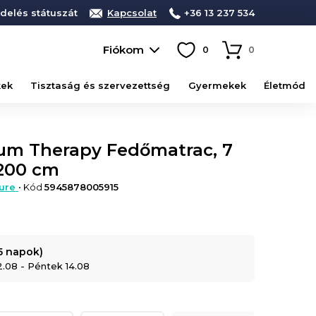
delés státuszát
Kapcsolat
+36 13 237 534
Fiókom
0
0
kek
Tisztaság és szervezettség
Gyermekek
Életmód
um Therapy Fedőmatrac, 7
x200 cm
ure
• Kód
5945878005915
-5 napok)
2.08 - Péntek 14.08