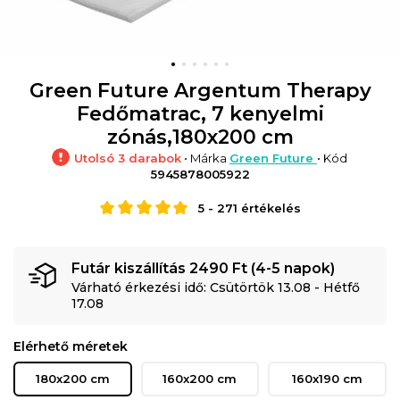
Green Future Argentum Therapy
Fedőmatrac, 7 kenyelmi
zónás,180x200 cm
Utolsó 3 darabok
• Márka
Green Future
• Kód
5945878005922
5
-
271
értékelés
Futár kiszállítás 2490 Ft (4-5 napok)
Várható érkezési idő: Csütörtök 13.08 - Hétfő
17.08
Elérhető méretek
180x200 cm
160x200 cm
160x190 cm