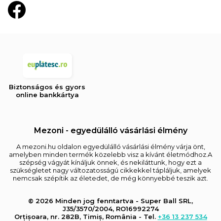
Biztonságos és gyors
online bankkártya
Mezoni - egyedülálló vásárlási élmény
A mezoni.hu oldalon egyedülálló vásárlási élmény várja önt,
amelyben minden termék közelebb visz a kívánt életmódhoz.A
szépség vágyát kínáljuk önnek, és nekiláttunk, hogy ezt a
szükségletet nagy változatosságú cikkekkel tápláljuk, amelyek
nemcsak szépítik az életedet, de még könnyebbé teszik azt.
© 2026 Minden jog fenntartva - Super Ball SRL,
J35/3570/2004, RO16992274
Orțișoara, nr. 282B, Timiș, România - Tel.
+36 13 237 534