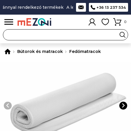
ánnyal rendelkező termékek
A legjobb design-minőség-ár ar
+36 13 237 534
0
Bútorok és matracok
Fedőmatracok