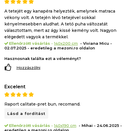
Méretek 140x200 cm
A tetejét egy kanapéra helyezték, amelynek matraca
Magasság 5 cm
vékony volt. A tetején lévő tetejével sokkal
Garancia 2 év
kényelmesebben aludhat. A tető puha változatát
Tulajdonságok Levehető huzat
választottam, mert az ágy kissé kemény volt. Nagyon
elégedett vagyok a termékkel.
Szilárdsági szint Közepes
Ellenőrzött vásárlás
-
140x200 cm
- Viviana Micu -
Maximális ajánlott súly/fő - kg 100
02.07.2025 - eredetileg a mezoni.ro oldalon
Hasznosnak találta ezt a véleményt?
Hozzászólni
Excelent
Raport calitate-pret bun, recomand.
Lásd a fordítást
Ellenőrzött vásárlás
-
140x190 cm
- Mihai - 24.06.2025 -
eredetileg a mezoni.ro oldalon