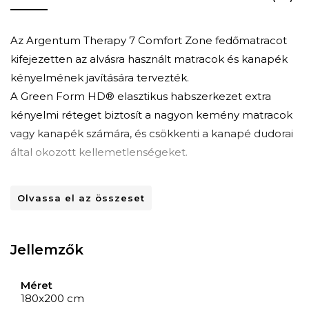
Az Argentum Therapy 7 Comfort Zone fedőmatracot
kifejezetten az alvásra használt matracok és kanapék
kényelmének javítására tervezték.
A Green Form HD® elasztikus habszerkezet extra
kényelmi réteget biztosít a nagyon kemény matracok
vagy kanapék számára, és csökkenti a kanapé dudorai
által okozott kellemetlenségeket.
Használata megszüntetheti a hátfájást és javíthatja az
Olvassa el az összeset
alvás minőségét, valamint meghosszabbíthatja a
matrac vagy kanapé élettartamát.
Antisztatikus hatás: a topper huzata puha tapintású
Jellemzők
kötött anyagból készült, ezüstion kapszulákkal,
amelyek a statikus elektromosság elvezetésével
Méret
segítik a napközben felgyülemlett feszültség
180x200 cm