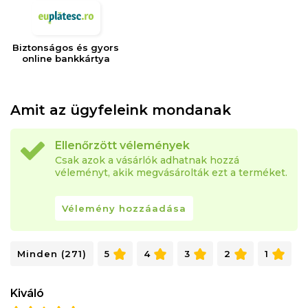
- Extra kényelmi réteg
- Termikus kényelem
- Tartósság
Biztonságos és gyors
- Minőség
online bankkártya
- Alkalmas minden alvási pozícióhoz: hát, oldal és has
Szerkezet:
Amit az ügyfeleink mondanak
- hab: rugalmas poliuretán hab
- 100% PES huzat
Ellenőrzött vélemények
Csak azok a vásárlók adhatnak hozzá
- cipzár
véleményt, akik megvásárolták ezt a terméket.
Magasság: 5 cm (+/-1 cm)
Vélemény hozzáadása
Szilárdság: 3 az 5-ből
A termék feltekerve és vákumozva érkezik, a
Minden (271)
5
4
3
2
1
kicsomagolást követően 72 óra szükséges amíg a
termék visszanyeri eredeti formáját.
Kiváló
Jellemzők