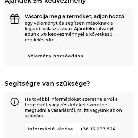
Ajándék 5% kedvezmény
• bambuszrostokkal steppelt viszkóz és selyem textil
Vásárolja meg a terméket, adjon hozzá
• Különálló zsebrugók - 7 kényelmi zóna
egy véleményt és segítsen másoknak a
legjobb választásban.
Ajándékutalványt
• 5 cm széles poliuretán szuperelasztikus, zöld forma
adunk 5% kedvezménnyel
a következő
rendelésedre.
nagy sűrűségű 35 kg / m3
• 2 cm deformálhatatlan poliuretán, 28 kg / m3 - az
Vélemény hozzáadása
alap alsó része
• 2 cm szuperelasztikus poliuretán, zöld forma, nagy
Segítségre van szüksége?
sűrűségű, 35 kg / m3 - az alap felső része
• 4 cm poliuretán Inteligent Latex HD 65 kg / m3
Ha további információkat szeretne erről a
termékről, vagy részleteket szeretne
megtudni a vásárlásról, mi itt vagyunk az ön
Fedőmatrac:
számára.
• 6 cm Green Therm Memory HD 50 kg / m3 poliuretán
Információ kérése
+36 13 237 534
• 100% bambusz gyapjú - 500 gr / m2 mindkét oldalon