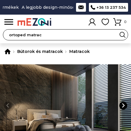
ermékek
A legjobb design-minőség-ár aránnyal rendelkező t
+36 13 237 534
0
Bútorok és matracok
Matracok