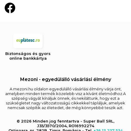
Biztonságos és gyors
online bankkártya
Mezoni - egyedülálló vásárlási élmény
A mezoni.hu oldalon egyedülálló vásárlási élmény várja önt,
amelyben minden termék közelebb visz a kívánt életmódhoz.A
szépség vágyát kínáljuk önnek, és nekiláttunk, hogy ezt a
szükségletet nagy változatosságú cikkekkel tápláljuk, amelyek
nemcsak szépítik az életedet, de még könnyebbé teszik azt.
© 2026 Minden jog fenntartva - Super Ball SRL,
J35/3570/2004, RO16992274
Orțișoara, nr. 282B, Timiș, România - Tel.
+36 13 237 534