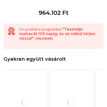
964.102
Ft
"Tesztelje
Ön profitál a programból
matracát 100 napig, és ok nélkül térjen
vissza!"
(
részletek
)
Gyakran együtt vásárolt