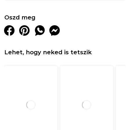
Matracvastagság
: 30 cm (+/- 1 cm)
Oszd meg
Tekercsbe csomagolt termékek esetén javasoljuk,
hogy a vásárlás után azonnal nyissák meg / tekerjék
ki.
Lehet, hogy neked is tetszik