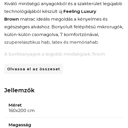
Kiváló minőségű anyagokból és a szakterület legújabb
technológiájából készült új
Feeling Luxury
Brown
matrac ideális megoldás a kényelmes és
egészséges alváshoz. Bonyolult felépítésű mikrorugók,
külön-külön csomagolva, 7 komfortzónával,
szuperelasztikus hab, latex és memóriahab.
A borítóanyagok a legjobb minőségűek, finom
jacquard selyemmel. A matrac két darabból áll:
Olvassa el az összeset
egy
alapból és egy fedőmatracból.
Az alap
mikrorugókból épül fel, külön-külön csomagolva hét
komfortzónával, amelyeket 2 réteg nagy sűrűségű
Jellemzők
poliuretán hab borít a fokozott kényelem érdekében:
szuperelasztikus hab és latex. Az egyes rugók
Méret
biztosítják a test megfelelő megtámasztását, és külön
160x200 cm
reagálnak a rájuk gyakorolt nyomásra, hogy alvás
közben ne engedjék megzavarni a partnert. A rugók
Magasság