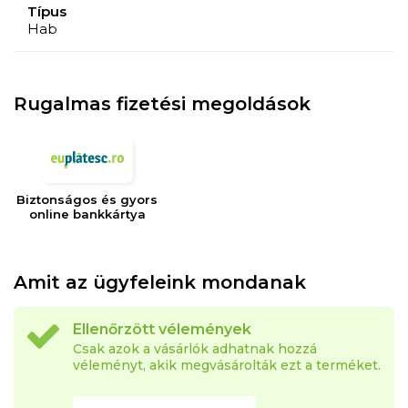
Típus
és a penész kialakulását, amelyek az allergia
Hab
kialakulásának fő tényezői.
Mikromasszázs: A matrac szerkezetének profilozása
Rugalmas fizetési megoldások
mikromasszázs-hatást is kifejt, amely alvás közben
javítja a vérkeringést.
Biztonságos és gyors
A KONFORTA 20 egy szuper-ortopéd matrac nagy
online bankkártya
keménységgel, de a testnek megfelelő kényelemmel
és ergonómiával.
Amit az ügyfeleink mondanak
Mindkét oldalon használható, így hosszabb
élettartamú.
Ellenőrzött vélemények
Csak azok a vásárlók adhatnak hozzá
A KONFORTA 20 matrac minden alvási pozícióhoz
véleményt, akik megvásárolták ezt a terméket.
ajánlott: hátra, oldalra és hasra.