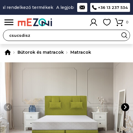
l rendelkező termékek
A legjobb design-minőség-ár aránnya
+36 13 237 534
0
Bútorok és matracok
Matracok