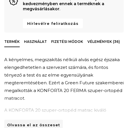
kedvezményben ennek a terméknek a
megvásárlásakor
.
Hírlevélre feliratkozás
TERMÉK
HASZNÁLAT
FIZETÉSI MÓDOK
VÉLEMÉNYEK (36)
A kényelmes, megszakítás nélküli alvás egész éjszaka
elengedhetetlen a szervezet számára, és fontos
tényező a test és az elme egyensúlyának
megteremtésében. Ezért a Green Future szakemberei
megalkották a KONFORTA 20 FERMA szuper-ortopéd
matracot.
A KONFORTA 20 szuper-ortopéd matrac kiváló
minőségű, Öko-Tex tanúsítvánnyal rendelkező
Olvassa el az összeset
anyagokból készült, szerkezetét bőséges Green Form