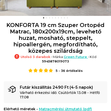
KONFORTA 19 cm Szuper Ortopéd
Matrac, 180x200x19cm, levehető
huzat, mosható, steppelt,
hipoallergén, megfordítható,
közepes szilárdság
Utolsó 3 darabok
• Márka
Green Future
• Kód
5945878019073
5
-
36
értékelés
Futár kiszállítás 2490 Ft (4-5 napok)
Várható érkezési idő: Csütörtök 13.08 - Hétfő
17.08
Elérhető méretek -
Matracmérési útmutató (pdf)