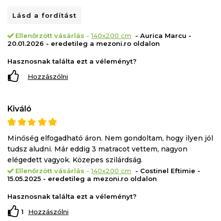
olvassa el a kezelési és kicsomagolási utasításokat.
Lásd a fordítást
A tekercsbe csomagolt termékek esetében javasoljuk,
hogy vásárlás után azonnal nyissa ki/csomagolja ki.
Ellenőrzött vásárlás
-
140x200 cm
- Aurica Marcu -
20.01.2026 - eredetileg a mezoni.ro oldalon
Hasznosnak találta ezt a véleményt?
Hozzászólni
Kiváló
Minőség elfogadható áron. Nem gondoltam, hogy ilyen jól
tudsz aludni. Már eddig 3 matracot vettem, nagyon
elégedett vagyok. Közepes szilárdság.
Ellenőrzött vásárlás
-
140x200 cm
- Costinel Eftimie -
15.05.2025 - eredetileg a mezoni.ro oldalon
Hasznosnak találta ezt a véleményt?
1
Hozzászólni