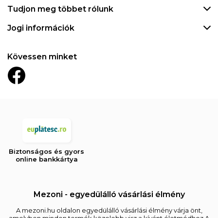
Tudjon meg többet rólunk
Jogi információk
Kövessen minket
Biztonságos és gyors
online bankkártya
Mezoni - egyedülálló vásárlási élmény
A mezoni.hu oldalon egyedülálló vásárlási élmény várja önt,
amelyben minden termék közelebb visz a kívánt életmódhoz.A