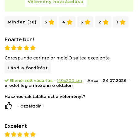
Vélemény hozzáadása
Miért érdemes megvásárolni a Green Future
Minden (36)
5
4
3
2
1
KONFORTA 20 matracot:
Szuper ortopédiai támogatás
Foarte bun!
Hőkomfort
Tartósság
Corespunde cerințelor mele!O saltea excelenta
Hipoallergén anyagok
Lásd a fordítást
Alkalmas minden alvási pozícióhoz: hát, oldal és has
Matracszerkezet:
Ellenőrzött vásárlás
-
140x200 cm
- Anca - 24.07.2026 -
eredetileg a mezoni.ro oldalon
Green Form rugalmas poliuretán hab
Hasznosnak találta ezt a véleményt?
100% mikroszálas huzat szilikon pehelybetétekkel
Hozzászólni
polipropilén
Matrac magassága: 20 cm (+/-1 cm)
Excelent
A matrac párnázott és hengerelt. Kérjük, figyelmesen