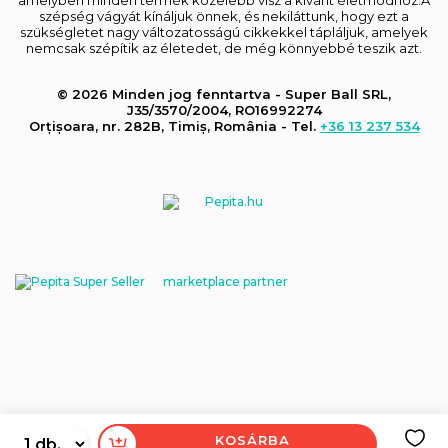
szépség vágyát kínáljuk önnek, és nekiláttunk, hogy ezt a
szükségletet nagy változatosságú cikkekkel tápláljuk, amelyek
nemcsak szépítik az életedet, de még könnyebbé teszik azt.
© 2026 Minden jog fenntartva - Super Ball SRL,
J35/3570/2004, RO16992274
Orțișoara, nr. 282B, Timiș, România - Tel.
+36 13 237 534
marketplace partner
KOSÁRBA