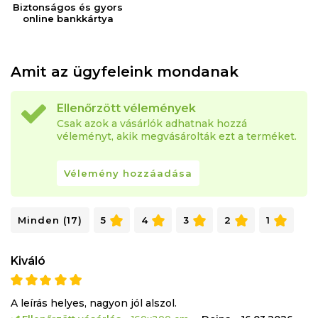
Biztonságos és gyors
allergia kialakulásának fő tényezői.
online bankkártya
Mikromasszázs: A matrac szerkezetének profilozása
mikromasszázs-hatást is kifejt, amely alvás közben
Amit az ügyfeleink mondanak
javítja a vérkeringést.
Ellenőrzött vélemények
Csak azok a vásárlók adhatnak hozzá
A KONFORTA XXL szuper-ortopéd matrac közepes
véleményt, akik megvásárolták ezt a terméket.
keménységű, de a testnek megfelelő kényelemmel és
ergonómiával rendelkező, 140 kg súlyig tartó szuper-
Vélemény hozzáadása
ortopéd matrac.
Mindkét oldalon használható, így hosszabb
Minden (17)
5
4
3
2
1
élettartamú.
Kiváló
A KONFORTA XXL matrac minden alvási pozícióhoz
ajánlott: hátra, oldalra és hasra.
A leírás helyes, nagyon jól alszol.