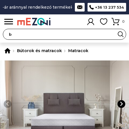
ár aránnyal rendelkező termékek
A legjobb design-minőség-
+36 13 237 534
0
Bútorok és matracok
Matracok