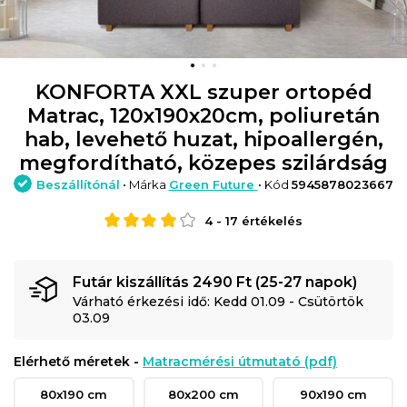
KONFORTA XXL szuper ortopéd
Matrac, 120x190x20cm, poliuretán
hab, levehető huzat, hipoallergén,
megfordítható, közepes szilárdság
Beszállítónál
• Márka
Green Future
• Kód
5945878023667
4
-
17
értékelés
Futár kiszállítás 2490 Ft (25-27 napok)
Várható érkezési idő: Kedd 01.09 - Csütörtök
03.09
Elérhető méretek -
Matracmérési útmutató (pdf)
80x190 cm
80x200 cm
90x190 cm