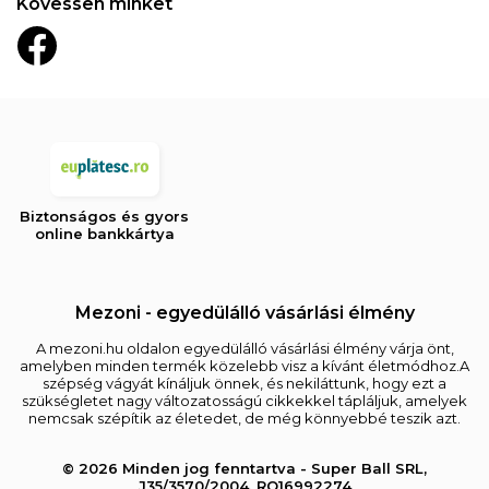
Kövessen minket
Biztonságos és gyors
online bankkártya
Mezoni - egyedülálló vásárlási élmény
A mezoni.hu oldalon egyedülálló vásárlási élmény várja önt,
amelyben minden termék közelebb visz a kívánt életmódhoz.A
szépség vágyát kínáljuk önnek, és nekiláttunk, hogy ezt a
szükségletet nagy változatosságú cikkekkel tápláljuk, amelyek
nemcsak szépítik az életedet, de még könnyebbé teszik azt.
© 2026 Minden jog fenntartva - Super Ball SRL,
J35/3570/2004, RO16992274