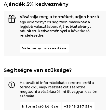
Ajándék 5% kedvezmény
Vásárolja meg a terméket, adjon hozzá
egy véleményt és segítsen másoknak a
legjobb választásban.
Ajándékutalványt
adunk 5% kedvezménnyel
a következő
rendelésedre.
Vélemény hozzáadása
Segítségre van szüksége?
Ha további információkat szeretne erről a
termékről, vagy részleteket szeretne
megtudni a vásárlásról, mi itt vagyunk az ön
számára.
Információ kérése
+36 13 237 534