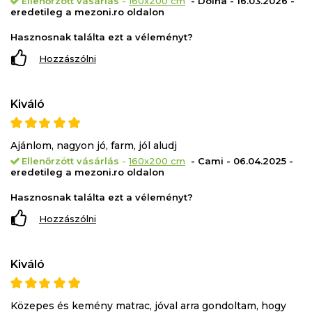
Ellenőrzött vásárlás
-
160x200 cm
- Doina - 16.03.2026 -
eredetileg a mezoni.ro oldalon
Miért érdemes megvásárolni a Green Future
KONFORTA 20 matracot:
Hasznosnak találta ezt a véleményt?
Hozzászólni
Szuper ortopédiai támogatás
Hőkomfort
Tartósság
Kiváló
Hipoallergén anyagok
Alkalmas minden alvási pozícióhoz: hát, oldal és has
Ajánlom, nagyon jó, farm, jól aludj
Matracszerkezet:
Ellenőrzött vásárlás
-
160x200 cm
- Cami - 06.04.2025 -
eredetileg a mezoni.ro oldalon
Green Form HD® masszázs terápia® rugalmas
Hasznosnak találta ezt a véleményt?
poliuretán hab
Hozzászólni
100% mikroszálas huzat szilikon pehelybetétekkel
polipropilén
Matrac magassága: 20 cm (+/-1 cm)
Kiváló
A matrac hímzett és hengerelt. Kérjük, figyelmesen
Közepes és kemény matrac, jóval arra gondoltam, hogy
olvassa el a kezelési és kicsomagolási utasításokat.