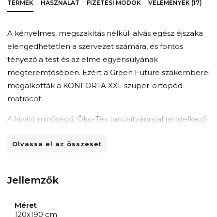
TERMÉK
HASZNÁLAT
FIZETÉSI MÓDOK
VÉLEMÉNYEK (17)
A kényelmes, megszakítás nélküli alvás egész éjszaka
elengedhetetlen a szervezet számára, és fontos
tényező a test és az elme egyensúlyának
megteremtésében. Ezért a Green Future szakemberei
megalkották a KONFORTA XXL szuper-ortopéd
matracot.
A kiváló minőségű, Öko-Tex tanúsítvánnyal rendelkező
anyagokból készült KONFORTA XXL szuper-ortopéd
Olvassa el az összeset
matrac szerkezetét a Green Form HD® Massage
Therapy® nyitott cellás rugalmas hab nagyméretű
rétege alkotja, amely biztosítja az anatómiai testtartást
Jellemzők
és a gerinc helyes helyzetét, hátfájás nélkül alvás
közben.
Méret
120x190 cm