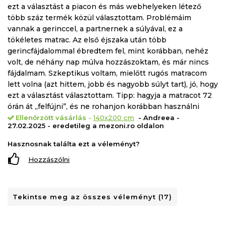
ezt a választást a piacon és más webhelyeken létező
több száz termék közül választottam. Problémáim
A tekercsbe csomagolt termékek esetében javasoljuk,
vannak a gerinccel, a partnernek a súlyával, ez a
hogy vásárlás után azonnal nyissa ki/csomagolja ki.
tökéletes matrac. Az első éjszaka után több
gerincfájdalommal ébredtem fel, mint korábban, nehéz
volt, de néhány nap múlva hozzászoktam, és már nincs
fájdalmam. Szkeptikus voltam, mielőtt rugós matracom
lett volna (azt hittem, jobb és nagyobb súlyt tart), jó, hogy
ezt a választást választottam. Tipp: hagyja a matracot 72
órán át „felfújni”, és ne rohanjon korábban használni
Ellenőrzött vásárlás
-
140x200 cm
- Andreea -
27.02.2025 - eredetileg a mezoni.ro oldalon
Hasznosnak találta ezt a véleményt?
Hozzászólni
Tekintse meg az összes véleményt (17)