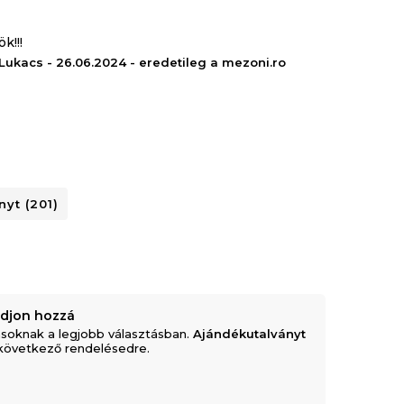
k!!!
Lukacs - 26.06.2024 - eredetileg a mezoni.ro
ott: oldalt, háton és hason fekvéshez egyaránt
yt (201)
adjon hozzá
0 kg
soknak a legjobb választásban.
Ajándékutalványt
következő rendelésedre.
lású.