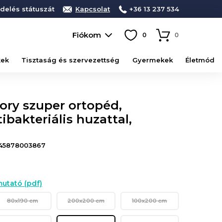
delés státuszát
Kapcsolat
+36 13 237 534
Fiókom
0
0
kek
Tisztaság és szervezettség
Gyermekek
Életmód
mory szuper ortopéd,
bakteriális huzattal,
45878003867
utató (pdf)
80x190 cm
200x200 cm
100x200 cm