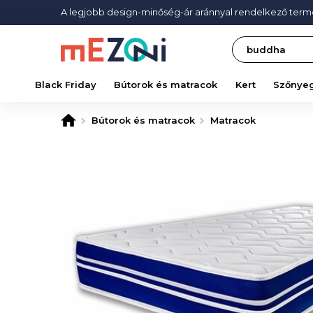
A legjobb design-minőség-ár aránnyal rendelkező ter
Search
Black Friday
Bútorok és matracok
Kert
Szőnye
Bútorok és matracok
Matracok