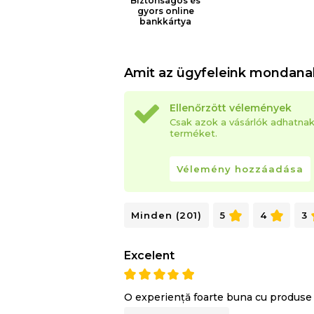
Biztonságos és
gyors online
bankkártya
A 3 csúcsminőségĹ± HD hab elnyeli a 
Amit az ügyfeleink mondana
mozgásával egyik partner sem zavarja 
Ellenőrzött vélemények
Csak azok a vásárlók adhatna
terméket.
Szellőzés
Vélemény hozzáadása
A huzat oldalán található
3D Free Air
alvási környezet friss, száraz és porat
Minden (201)
5
4
3
Excelent
Kettős kényelem
O experiență foarte buna cu produse d