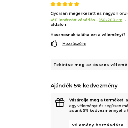
minőség
Gyorsan megérkezett és nagyon örülö
Ellenőrzött vásárlás
-
160x200 cm
- 
minden alvási pozícióhoz ajánl
oldalon
javasolt.
Hasznosnak találta ezt a véleményt?
Hozzászólni
Matrac magassága:
20 cm (+/1 cm)
Tekintse meg az összes vélemén
Keménységi fokozat:
4/5
Ajándék 5% kedvezmény
Vásárolja meg a terméket, 
Maximális terhelhetőség/személy:
10
egy véleményt és segítsen má
adunk 5% kedvezménnyel
a 
Vélemény hozzáadása
A matrac hengerelt vákuumcsomago