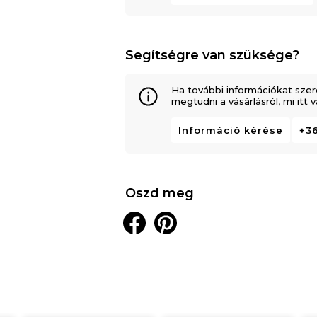
Szerkezete
:
Segítségre van szüksége?
Ha további információkat szer
megtudni a vásárlásról, mi itt
Green Form HD
®
nyílt cella
Információ kérése
+36
Green Form HD
®
nyílt cella
Oszd meg
Green Therm Memory
®
poliu
100% kötött PES
pamutszálas vatelin