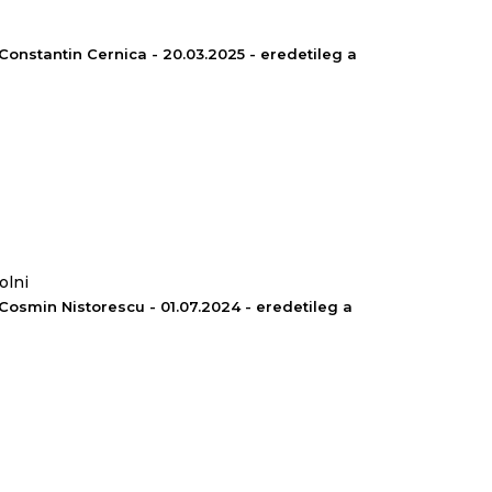
 azzal az észrevétellel, hogy amennyiben
lvófelületként, az keményebb, ellenállóbb
Constantin Cernica - 20.03.2025 - eredetileg a
herm Memory® memóriahabbal
borított puha
exa terméket:
olni
Cosmin Nistorescu - 01.07.2024 - eredetileg a