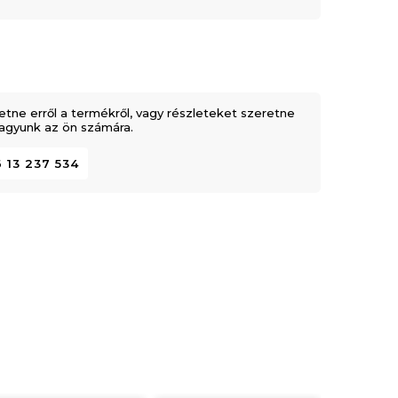
etne erről a termékről, vagy részleteket szeretne
 vagyunk az ön számára.
szerkezetĹ± rugalmas poliuretán hab
 13 237 534
szerkezetĹ± szuper rugalmas poliuretán hab
retán hab