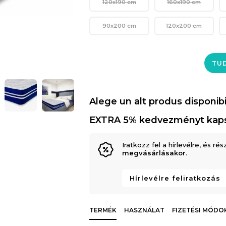
120x190 cm
160x190 cm
90x200 cm
120x200 cm
TUD
Alege un alt produs disponibi
EXTRA 5% kedvezményt kap
Iratkozz fel a hírlevélre, és rés
megvásárlásakor
.
Hírlevélre feliratkozás
TERMÉK
HASZNÁLAT
FIZETÉSI MÓDO