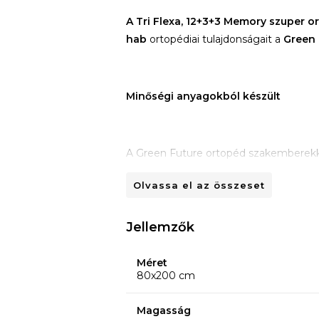
A Tri Flexa, 12+3+3 Memory szuper 
hab
ortopédiai tulajdonságait a
Green
Minőségi anyagokból készült
A Green Future ortopéd szakemberekkel
fejlesztette ki a Tri Flexa matracot, mel
Olvassa el az összeset
Jellemzők
Az antibakteriálisan kezelt matrachuza
pamutszálas
vatelinből készült és me
Méret
szellőzést biztosít az alvás ideje alatt.
80x200 cm
Magasság