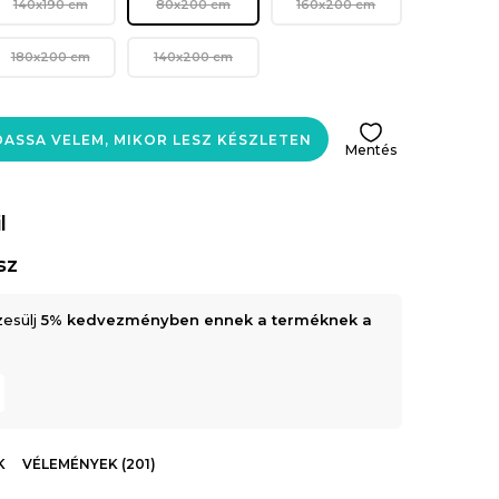
140x190 cm
80x200 cm
160x200 cm
180x200 cm
140x200 cm
ASSA VELEM, MIKOR LESZ KÉSZLETEN
Mentés
l
sz
zesülj
5% kedvezményben ennek a terméknek a
K
VÉLEMÉNYEK (201)