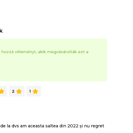
mozgásból keletkező rezgéseket, így
k
a másikat alvás közben.
k hozzá véleményt, akik megvásárolták ezt a
®
hálónak köszönhetően kiválóan szellőzik, ezáltal az
káktól mentes marad.
2
1
e la dvs am aceasta saltea din 2022 și nu regret