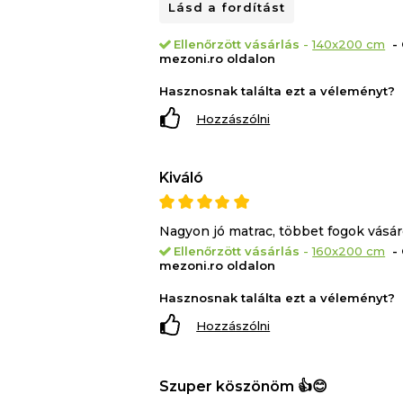
Lásd a fordítást
A matrac mindkét oldalán használható,
közvetlenül a tartóréteget használja a
Ellenőrzött vásárlás
-
140x200 cm
- 
megtámasztást nyújt, mint a
mezoni.ro oldalon
Green T
oldal.
Hasznosnak találta ezt a véleményt?
Hozzászólni
Miért válassza a Green Future Tri Fl
Kiváló
Nagyon jó matrac, többet fogok vásár
ortopédiai alátámasztás
Ellenőrzött vásárlás
-
160x200 cm
- 
mezoni.ro oldalon
antibakteriális
Hasznosnak találta ezt a véleményt?
Hozzászólni
tartósság
Szuper köszönöm 👍😊